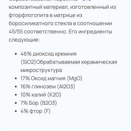
композитный материал, изготовленный из
фторфлогопита в матрице из
боросиликатного стекла в соотношении
45/55 соответственно. Его ингредиенты
следующие:
46% диоксид кремния
(SiO2)Обрабатываемая керамическая
микроструктура
17% Оксид магния (MgO)
16% глинозем (Al2O3)
10% калий (K2O)
7% Бор (B2O3)
4% фтор (F)