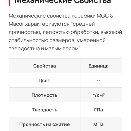
Механические свойства керамики MGC &
Macor характеризуются "средней
прочностью, легкостью обработки, высокой
стабильностью размеров, умеренной
твердостью и малым весом".
Свойства
Единица
M
Цвет
--
Бе
Плотность
г/см³
2.
Твердость
ГПа
2
Прочность на сжатие
МПа
5