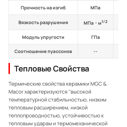
Прочность на изгиб
МПа
91
1/2
Вязкость разрушения
-
МПа・м
Модуль упругости
ГПа
6
Соотношение пуассонов
--
-
Тепловые Свойства
Термические свойства керамики MGC &
Macor характеризуются "высокой
температурной стабильностью, низким
тепловым расширением, низкой
теплопроводностью, устойчивостью к
тепловым ударам и термомеханической