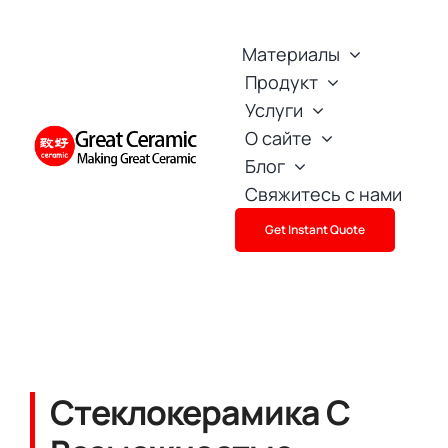
Skip
to
Материалы
content
Продукт
Услуги
О сайте
Блог
Свяжитесь с нами
Get Instant Quote
Стеклокерамика С