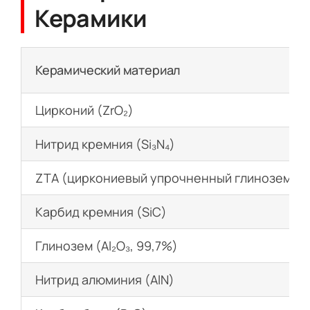
Керамики
Керамический материал
Цирконий (ZrO₂)
Нитрид кремния (Si₃N₄)
ZTA (циркониевый упрочненный глинозем)
Карбид кремния (SiC)
Глинозем (Al₂O₃, 99,7%)
Нитрид алюминия (AlN)