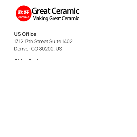
US Office
1312 17th Street Suite 1402
Denver CO 80202, US
China Factory
Longhua District, Shenzhen City
Guangdong Province, China
+86 14775525696
sales@great-ceramic.com
Материалы
Глинозем (Al₂O₃)