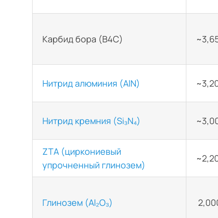
Карбид бора (B4C)
~3,6
Нитрид алюминия (AlN)
~3,2
Нитрид кремния (Si₃N₄)
~3,0
ZTA (циркониевый
~2,2
упрочненный глинозем)
Глинозем (Al₂O₃)
2,000