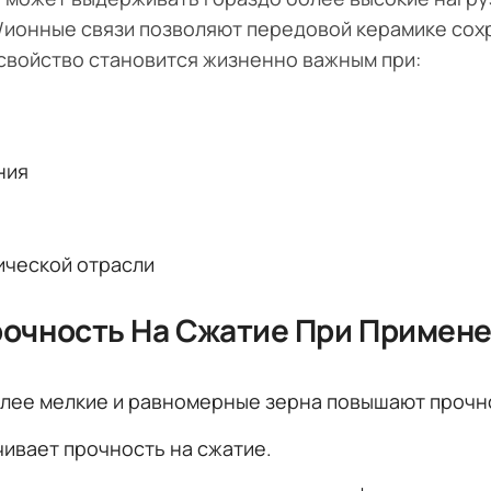
/ионные связи позволяют передовой керамике сох
свойство становится жизненно важным при:
ния
ической отрасли
рочность На Сжатие При Примен
олее мелкие и равномерные зерна повышают прочн
чивает прочность на сжатие.