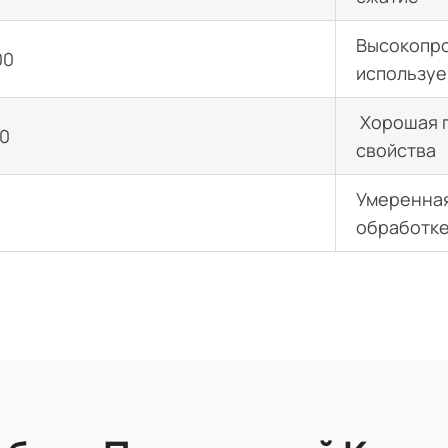
Высокопро
00
используе
Хорошая п
00
свойства
Умеренная
обработк