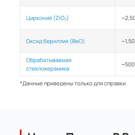
Цирконий (ZrO₂)
~2,5
Оксид бериллия (BeO)
~1,5
Обрабатываемая
~500
стеклокерамика
*Данные приведены только для справки.