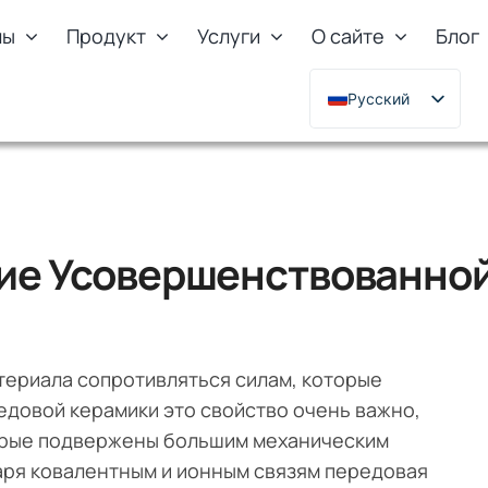
лы
Продукт
Услуги
О сайте
Блог
Русский
English
Deutsch
Français
한국어
ие Усовершенствованно
日本語
Türkçe
Polski
териала сопротивляться силам, которые
Italiano
едовой керамики это свойство очень важно,
Português
торые подвержены большим механическим
аря ковалентным и ионным связям передовая