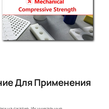
ние Для Применения
зки на сжатие. Их уникальные