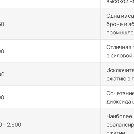
высокой н
Одна из с
50
броне и а
промышле
Отличная 
00
в силовой
Исключите
00
сжатию в 
Сочетание
00
диоксида 
Наиболее 
 - 2,600
сбалансир
сжатие