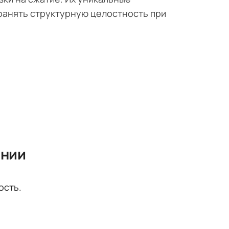
ранять структурную целостность при
ении
ость.