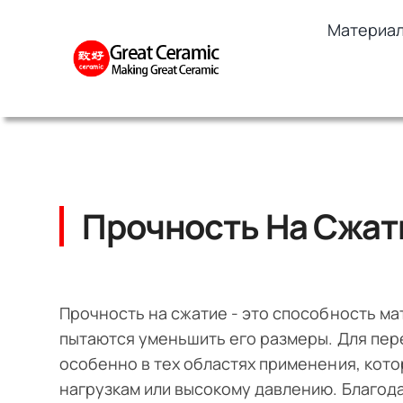
Skip
Материа
to
content
Прочность На Сжат
Прочность на сжатие - это способность ма
пытаются уменьшить его размеры. Для пер
особенно в тех областях применения, ко
нагрузкам или высокому давлению. Благод