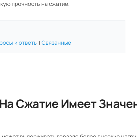
кую прочность на сжатие.
росы и ответы
|
Связанные
 На Сжатие Имеет Значе
но может выдерживать гораздо более высокие нагру