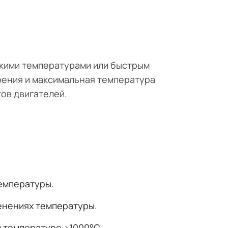
окими температурами или быстрым
рения и максимальная температура
ов двигателей.
емпературы.
менениях температуры.
и температуре >1000°C.