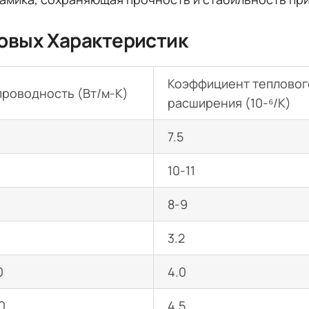
овых Характеристик
Коэффициент тепловог
проводность (Вт/м-К)
расширения (10-⁶/K)
7.5
10-11
8-9
3.2
0
4.0
0
4.5