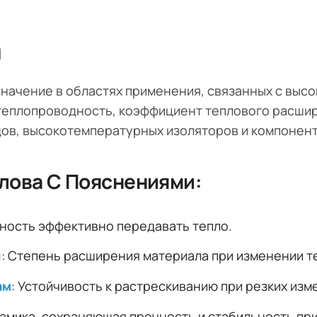
а
начение в областях применения, связанных с выс
 теплопроводность, коэффициент теплового расши
дов, высокотемпературных изоляторов и компонент
лова С Пояснениями:
бность эффективно передавать тепло.
я
: Степень расширения материала при изменении т
ам
: Устойчивость к растрескиванию при резких из
рамика, сохраняющая прочность и стабильность пр