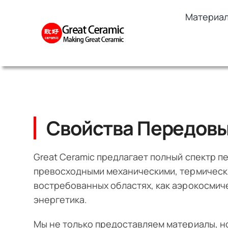
Skip
Материа
to
content
Свойства Передовы
Great Ceramic предлагает полный спектр п
превосходными механическими, термически
востребованных областях, как аэрокосмич
энергетика.
Мы не только предоставляем материалы, но