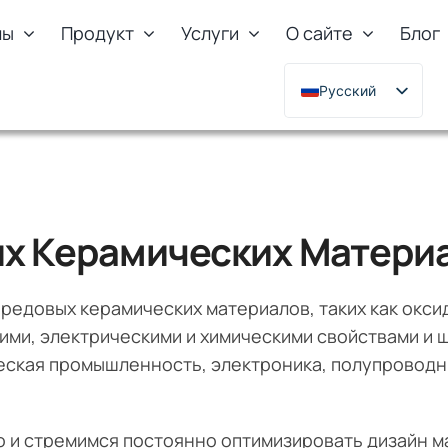
лы
Продукт
Услуги
О сайте
Блог
Русский
English
Deutsch
Français
한국어
х Керамических Матери
日本語
Türkçe
ередовых керамических материалов, таких как окси
Polski
ми, электрическими и химическими свойствами и ш
Italiano
еская промышленность, электроника, полупроводн
Português
 и стремимся постоянно оптимизировать дизайн м