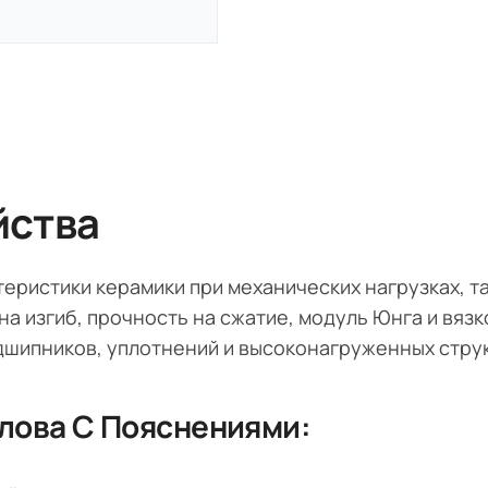
йства
ристики керамики при механических нагрузках, так
на изгиб, прочность на сжатие, модуль Юнга и вяз
дшипников, уплотнений и высоконагруженных стру
лова С Пояснениями: