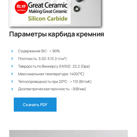
Параметры карбида кремния
Содержание SiC: ＞90%
Плотность: 3,02-3,15 (г/см³)
Твердость по Виккерсу (HV50): 22,2 (Gpa)
Максимальная температура: 1400(℃)
Теплопроводность при 20°C: ＞110 (Вт/мК)
Диэлектрическая прочность: -(КВ/мм)
Скачать PDF