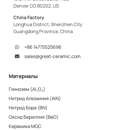
Denver CO 80202, US
China Factory
Longhua District, Shenzhen City
Guangdong Province, China
+86 14775525696
sales@great-ceramic.com
Материалы
Глинозем (Al₂O₃)
Нитрид Алюминия (AlN)
Нитрид Бора (BN)
Оксид Бериллия (BeO)
Керамика MGC