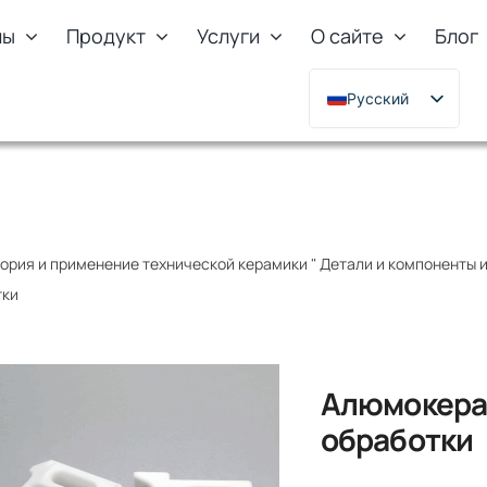
лы
Продукт
Услуги
О сайте
Блог
Русский
English
Deutsch
Français
한국어
ория и применение технической керамики
"
Детали и компоненты 
日本語
тки
Türkçe
Polski
Italiano
Алюмокера
Português
обработки