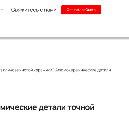
Свяжитесь с нами
Get Instant Quote
из глиноземистой керамики
"
Алюмокерамические детали
мические детали точной