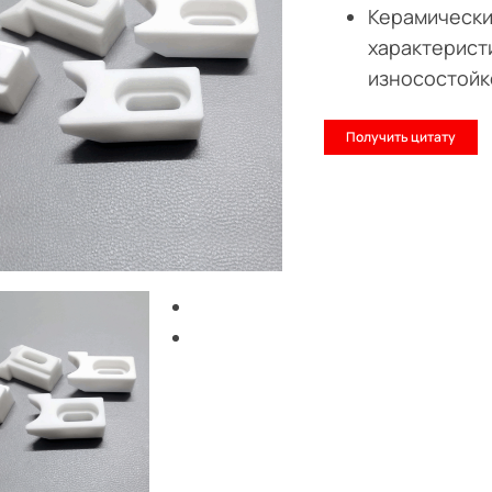
Керамически
характеристи
износостойк
Получить цитату