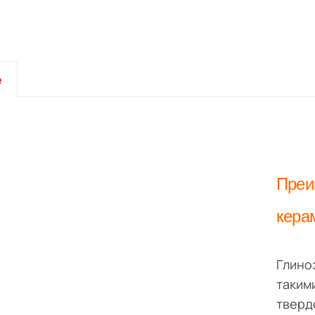
е
Преи
кера
Глино
таким
тверд