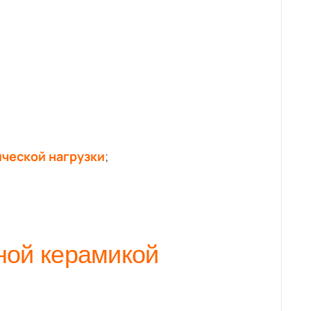
ической нагрузки
;
ной керамикой