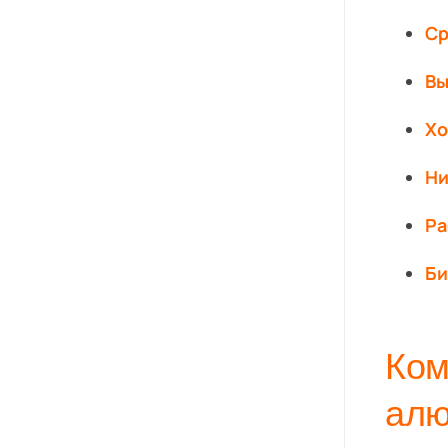
Ср
Вы
Хо
Ни
Ра
Би
Ком
ал