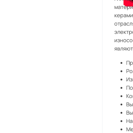
матери
керами
отрасл
электр
износо
являют
Пр
Ро
Из
По
Ко
Вы
Вы
На
Ме