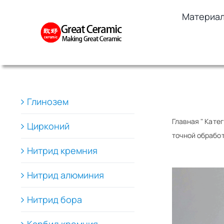
Skip
Материа
to
content
Глинозем
Главная
"
Катег
Цирконий
точной обрабо
Нитрид кремния
Нитрид алюминия
Нитрид бора