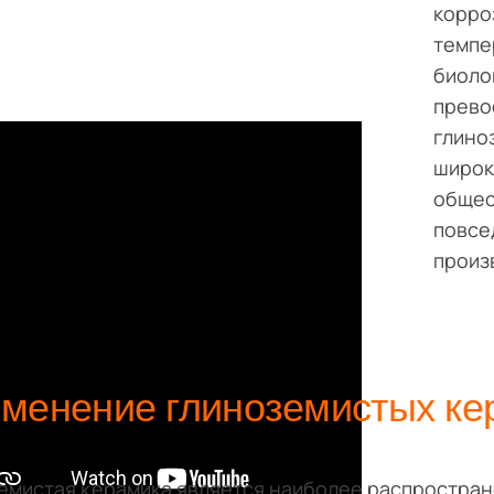
корро
темпе
биоло
прево
глино
широк
общес
повсе
произ
менение глиноземистых ке
емистая керамика является наиболее распростра