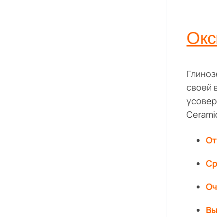
Окс
Глиноз
своей 
усовер
Cerami
От
Ср
Оч
Вы