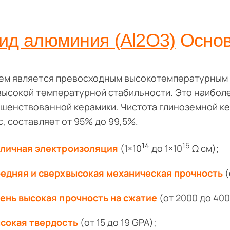
ид алюминия (Al2O3)
Основ
ем является превосходным высокотемпературным
высокой температурной стабильности. Это наиболе
шенствованной керамики. Чистота глиноземной ке
c, составляет от 95% до 99,5%.
14
15
личная электроизоляция
(1×10
до 1×10
Ω см);
едняя и сверхвысокая механическая прочность
(
ень высокая прочность на сжатие
(от 2000 до 400
сокая твердость
(от 15 до 19 GPA);