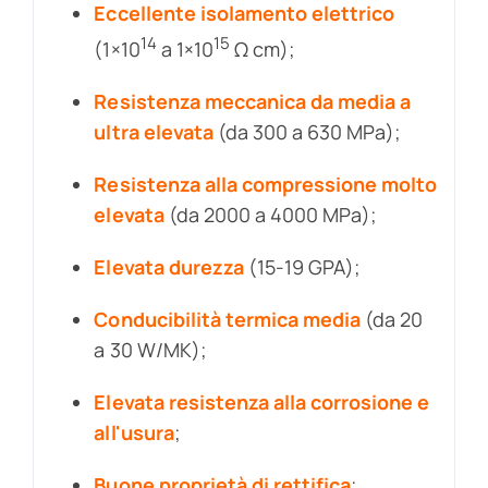
Eccellente isolamento elettrico
14
15
(1×10
a 1×10
Ω cm);
Resistenza meccanica da media a
ultra elevata
(da 300 a 630 MPa);
Resistenza alla compressione molto
elevata
(da 2000 a 4000 MPa);
Elevata durezza
(15-19 GPA);
Conducibilità termica media
(da 20
a 30 W/MK);
Elevata resistenza alla corrosione e
all'usura
;
Buone proprietà di rettifica
;