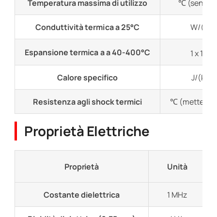
Temperatura massima di utilizzo
℃ (senza c
Conduttività termica a 25°C
W/(m・
-6
Espansione termica a a 40-400°C
1 x 10
Calore specifico
J/(kg・
Resistenza agli shock termici
℃ (mettere i
Proprietà Elettriche
Proprietà
Unità
Costante dielettrica
1 MHz