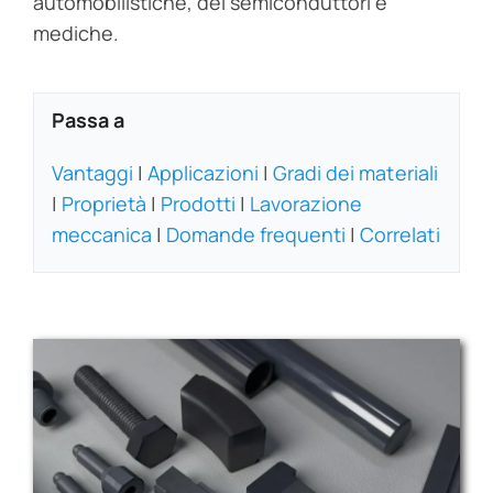
automobilistiche, dei semiconduttori e
mediche.
Passa a
Vantaggi
|
Applicazioni
|
Gradi dei materiali
|
Proprietà
|
Prodotti
|
Lavorazione
meccanica
|
Domande frequenti
|
Correlati