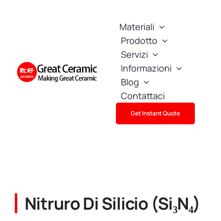
Skip
to
Materiali
content
Prodotto
Servizi
Informazioni
Blog
Contattaci
Get Instant Quote
Nitruro Di Silicio (Si₃N₄)