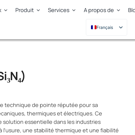
x
Produit
Services
A propos de
Bl
Français
English
Deutsch
Русский
한국어
Si₃N₄)
日本語
Türkçe
Polski
que technique de pointe réputée pour sa
Italiano
caniques, thermiques et électriques. Ce
Português
 solution essentielle dans les industries
l'usure, une stabilité thermique et une fiabilité