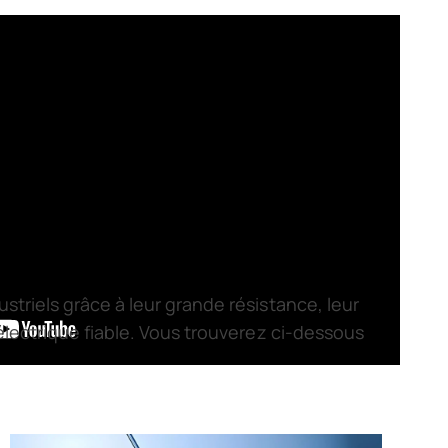
striels grâce à leur grande résistance, leur
électrique fiable. Vous trouverez ci-dessous