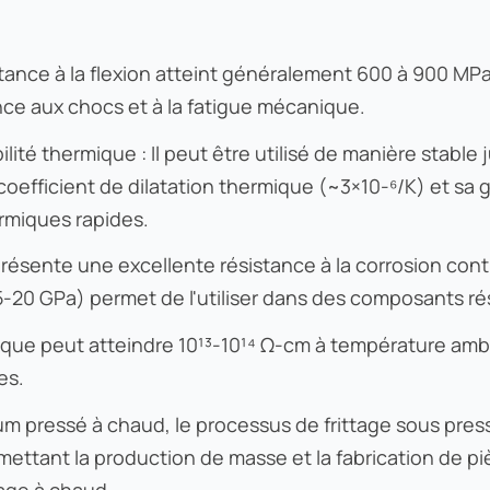
tance à la flexion atteint généralement 600 à 900 MPa, 
ce aux chocs et à la fatigue mécanique.
bilité thermique : Il peut être utilisé de manière stabl
oefficient de dilatation thermique (~3×10-⁶/K) et sa 
rmiques rapides.
Il présente une excellente résistance à la corrosion co
-20 GPa) permet de l'utiliser dans des composants rési
lumique peut atteindre 10¹³-10¹⁴ Ω-cm à température amb
es.
ium pressé à chaud, le processus de frittage sous pres
mettant la production de masse et la fabrication de p
sage à chaud.