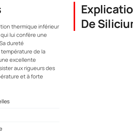
s
Explicatio
De Silici
tation thermique inférieur
qui lui confère une
 Sa dureté
 température de la
une excellente
sister aux rigueurs des
érature et à forte
elles
e