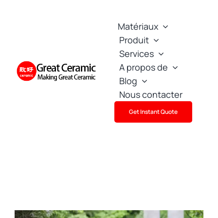
Skip
to
Matériaux
content
Produit
Services
A propos de
Blog
Nous contacter
Get Instant Quote