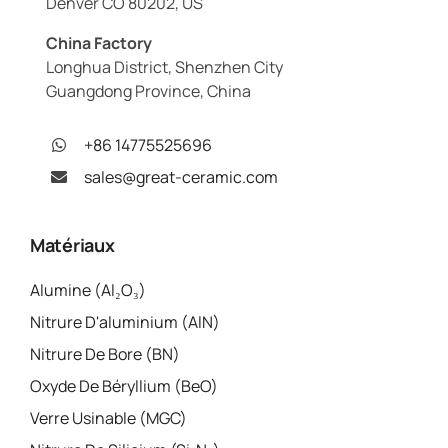
Denver CO 80202, US
China Factory
Longhua District, Shenzhen City
Guangdong Province, China
+86 14775525696
sales@great-ceramic.com
Matériaux
Alumine (Al₂O₃)
Nitrure D'aluminium (AlN)
Nitrure De Bore (BN)
Oxyde De Béryllium (BeO)
Verre Usinable (MGC)