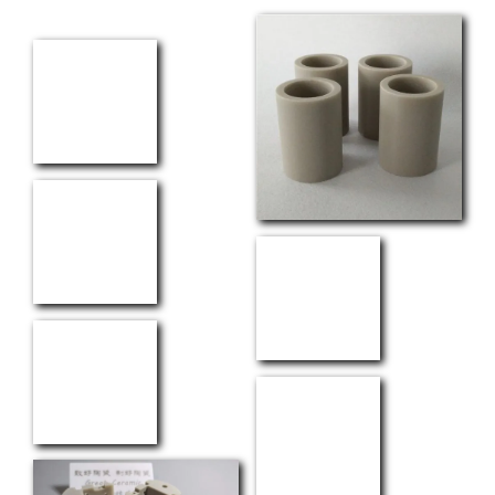
conducteurs
Isolants et supports
Composants de gestion thermique
Creusets en céramique
Tubes, tiges et anneaux en céramique
Pièces de précision sur mesure