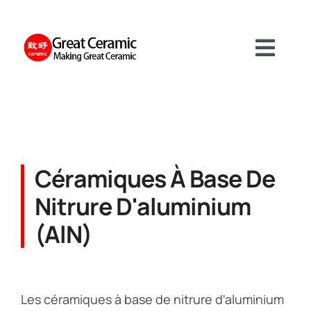
Skip
to
content
Toggl
Navig
Matériaux
Produit
Céramiques À Base De
Nitrure D'aluminium
Services
(AlN)
A propos de
Les céramiques à base de nitrure d'aluminium