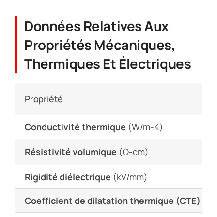
Données Relatives Aux
Propriétés Mécaniques,
Thermiques Et Électriques
Propriété
Conductivité thermique
(W/m-K)
Résistivité volumique
(Ω-cm)
Rigidité diélectrique
(kV/mm)
Coefficient de dilatation thermique (CTE)
(×1