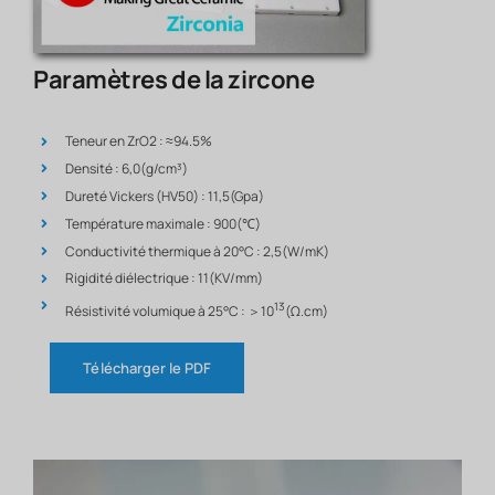
Paramètres de la zircone
Teneur en ZrO2 : ≈94.5%
Densité : 6,0(g/cm³)
Dureté Vickers (HV50) : 11,5(Gpa)
Température maximale : 900(℃)
Conductivité thermique à 20°C : 2,5(W/mK)
Rigidité diélectrique : 11(KV/mm)
13
Résistivité volumique à 25°C : ＞10
(Ω.cm)
Télécharger le PDF