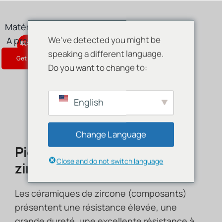
Skip
to
Matériaux
Produit
Services
content
We've detected you might be
A propos de
Blog
Nous contacter
speaking a different language.
Get Instant Quote
Do you want to change to:
English
Change Language
Pièces en céramique de
Close and do not switch language
zircone
Les céramiques de zircone (composants)
présentent une résistance élevée, une
grande dureté, une excellente résistance à