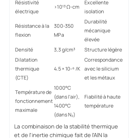
Résistivité
Excellente
>10¹³ Ω-cm
électrique
isolation
Durabilité
Résistance à la
300-350
mécanique
flexion
MPa
élevée
Densité
3,3 g/cm³
Structure légère
Dilatation
Correspondance
thermique
4.5 × 10-⁶ /K
avec le silicium
(CTE)
et les métaux
1000°C
Température de
(dans l'air),
Fiabilité à haute
fonctionnement
1400°C
température
maximale
(dans N₂)
La combinaison de la stabilité thermique
et de l'inertie chimique fait de l'AlN la