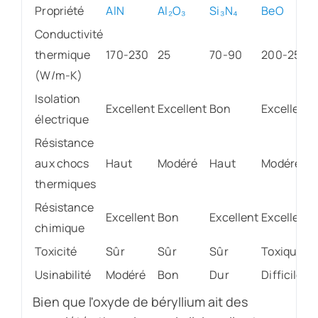
Propriété
A
lN
Al₂O₃
Si₃N₄
BeO
Conductivité
thermique
170-230
25
70-90
200-250
(W/m-K)
Isolation
Excellent
Excellent
Bon
Excellent
électrique
Résistance
aux chocs
Haut
Modéré
Haut
Modéré
thermiques
Résistance
Excellent
Bon
Excellent
Excellent
chimique
Toxicité
Sûr
Sûr
Sûr
Toxique
Usinabilité
Modéré
Bon
Dur
Difficile
Bien que l'oxyde de béryllium ait des