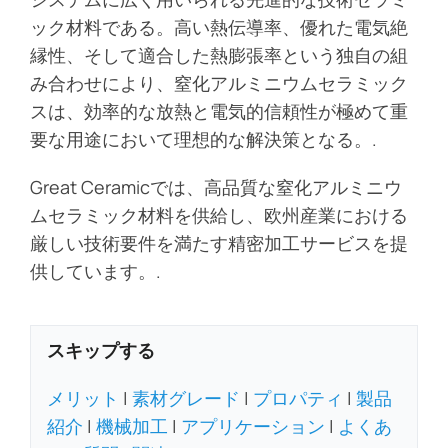
ブログ
ック材料である。高い熱伝導率、優れた電気絶
縁性、そして適合した熱膨張率という独自の組
お問い合わせ
み合わせにより、窒化アルミニウムセラミック
スは、効率的な放熱と電気的信頼性が極めて重
要な用途において理想的な解決策となる。.
Get Instant Quote
Great Ceramicでは、高品質な窒化アルミニウ
ムセラミック材料を供給し、欧州産業における
厳しい技術要件を満たす精密加工サービスを提
供しています。.
スキップする
メリット
|
素材グレード
|
プロパティ
|
製品
紹介
|
機械加工
|
アプリケーション
|
よくあ