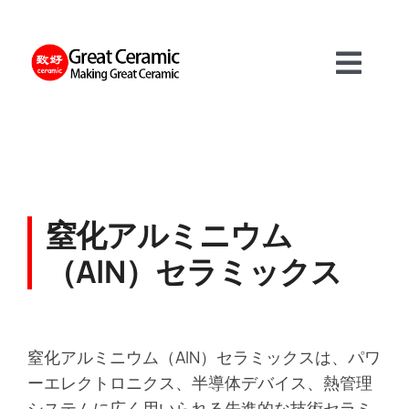
Skip
to
content
Toggl
Navig
材料
製品
窒化アルミニウム
（AlN）セラミックス
サービス
について
窒化アルミニウム（AlN）セラミックスは、パワ
ーエレクトロニクス、半導体デバイス、熱管理
システムに広く用いられる先進的な技術セラミ