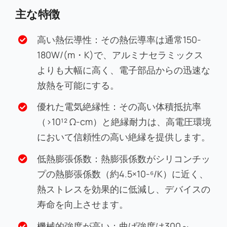
主な特徴
高い熱伝導性：その熱伝導率は通常150-
180W/(m・K)で、アルミナセラミックス
よりも大幅に高く、電子部品からの迅速な
放熱を可能にする。
優れた電気絶縁性：その高い体積抵抗率
（>10¹² Ω-cm）と絶縁耐力は、高電圧環境
において信頼性の高い絶縁を提供します。
低熱膨張係数：熱膨張係数がシリコンチッ
プの熱膨張係数（約4.5×10-⁶/K）に近く、
熱ストレスを効果的に低減し、デバイスの
寿命を向上させます。
機械的強度が高い：曲げ強度は300～