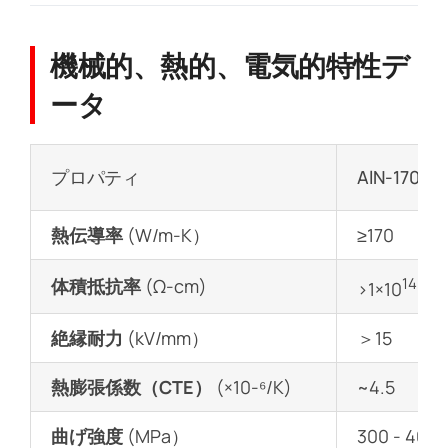
機械的、熱的、電気的特性デ
ータ
プロパティ
AlN-17
熱伝導率
(W/m-K）
≥170
14
体積抵抗率
(Ω-cm)
>1×10
絶縁耐力
(kV/mm）
＞15
熱膨張係数（CTE）
(×10-⁶/K)
~4.5
曲げ強度
(MPa）
300 - 400