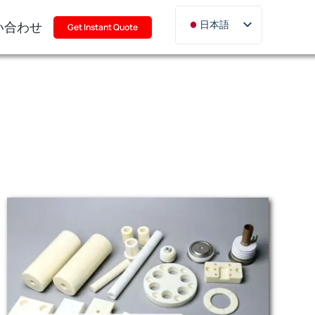
い合わせ
日本語
Get Instant Quote
English
Deutsch
Français
Русский
한국어
Türkçe
Polski
Italiano
Português