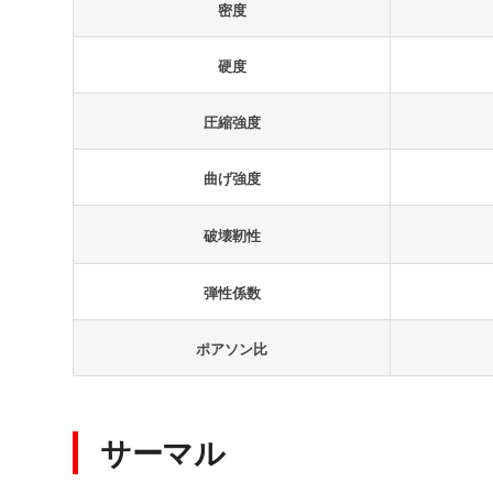
密度
硬度
圧縮強度
曲げ強度
破壊靭性
弾性係数
ポアソン比
サーマル