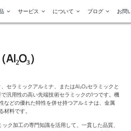
品
サービス
について
ブログ
お問
l₂O₃）
、セラミックアルミナ、またはAl₂O₃セラミックと
要で汎用性の高い先端技術セラミックの1つです。機
性などの優れた特性を併せ持つアルミナは、金属
る材料です。
密セラミック加工の専門知識を活用して、一貫した品質、