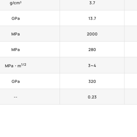
g/cm³
3.7
GPa
13.7
MPa
2000
MPa
280
1/2
3~4
MPa・m
GPa
320
--
0.23