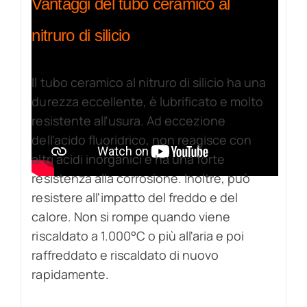
Vantaggi del tubo ceramico al
nitruro di silicio
Il tubo ceramico al nitruro di silicio ha una
durezza eccellente, è lubrificato e molto
resistente all'usura. Ad eccezione
dell'acido fluoridrico, non reagisce con
altri acidi inorganici e ha una forte
resistenza alla corrosione. Inoltre, può
resistere all'impatto del freddo e del
calore. Non si rompe quando viene
riscaldato a 1.000°C o più all'aria e poi
raffreddato e riscaldato di nuovo
rapidamente.