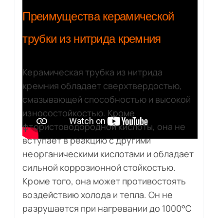
Преимущества керамической
трубки из нитрида кремния
Керамическая трубка из нитрида
кремния обладает сверхтвердостью,
смазывающей способностью и высокой
износостойкостью. Кроме
фтористоводородной кислоты, она не
вступает в реакцию с другими
неорганическими кислотами и обладает
сильной коррозионной стойкостью.
Кроме того, она может противостоять
воздействию холода и тепла. Он не
разрушается при нагревании до 1000°C