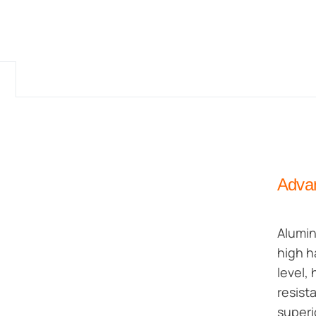
o
Advan
Alumin
high h
level,
resist
superi