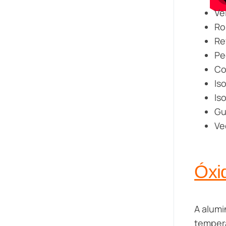
Ve
Ro
Re
Pe
Co
Is
Is
Gu
Ve
Óxi
A alumi
tempera