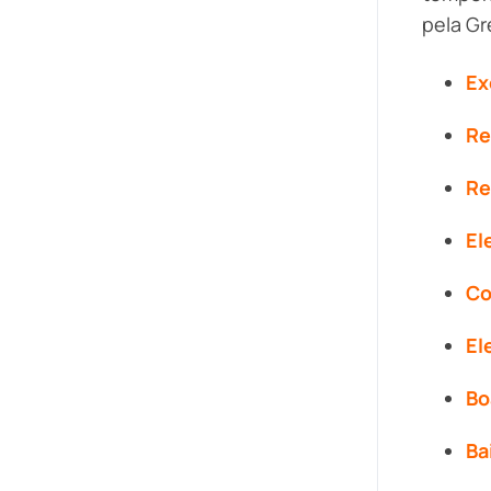
pela Gr
Ex
Re
Re
El
Co
El
Bo
Ba