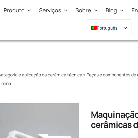
Produto
Serviços
Sobre
Blog
En
Português
English
Deutsch
Français
Русский
ategoria e aplicação da cerâmica técnica
»
Peças e componentes de 
한국어
lumina
日本語
Türkçe
Polski
Maquinação 
Italiano
cerâmicas d