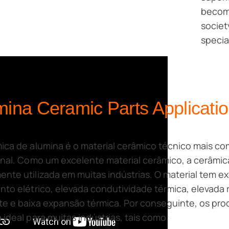
becom
societ
specia
mina Ceramic Parts Applicati
ica de alumina é o material cerâmico técnico mais c
onal. Como um excelente material cerâmico, a cerâmic
nte utilizada em muitas indústrias. O material tem 
nto elétrico, elevada condutividade térmica, elevada 
e e baixa expansão térmica. Por conseguinte, os pr
 ideal para muitas indústrias, tais como: