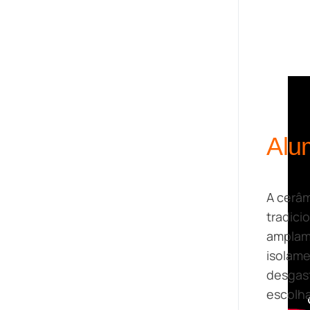
Alu
A cerâm
tradici
amplame
isolame
desgast
escolha