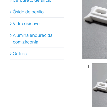
Carbureto de silício
Óxido de berílio
Vidro usinável
Alumina endurecida
com zircónia
Outros