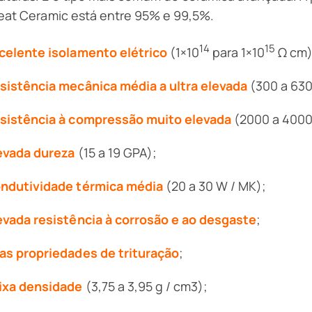
eat Ceramic está entre 95% e 99,5%.
14
15
celente isolamento elétrico
(1×10
para 1×10
Ω cm)
sistência mecânica média a ultra elevada
(300 a 630
sistência à compressão muito elevada
(2000 a 4000
evada dureza
(15 a 19 GPA);
ndutividade térmica média
(20 a 30 W / MK);
evada resistência à corrosão e ao desgaste
;
as propriedades de trituração
;
ixa densidade
(3,75 a 3,95 g / cm3);