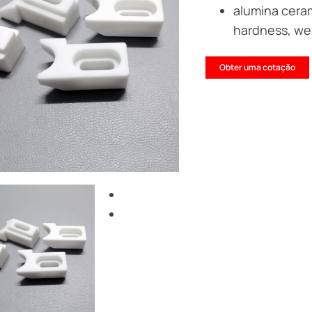
alumina ceram
hardness, wea
Obter uma cotação