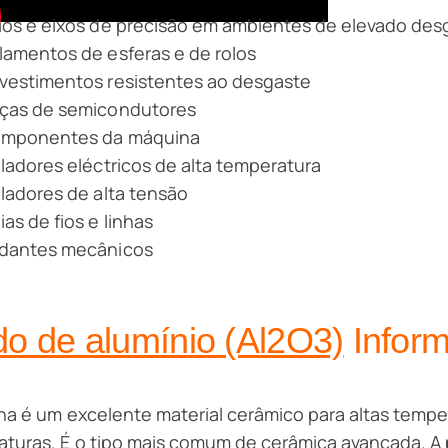
ios e eixos de precisão em ambientes de elevado des
lamentos de esferas e de rolos
vestimentos resistentes ao desgaste
ças de semicondutores
mponentes da máquina
oladores eléctricos de alta temperatura
oladores de alta tensão
ias de fios e linhas
dantes mecânicos
do de alumínio (Al2O3)
Inform
na é um excelente material cerâmico para altas temper
turas. É o tipo mais comum de cerâmica avançada. A 