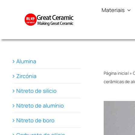
Skip
Materiais
to
content
Alumina
Página inicial
»
C
Zircónia
cerâmicas de a
Nitreto de silício
Nitreto de alumínio
Nitreto de boro