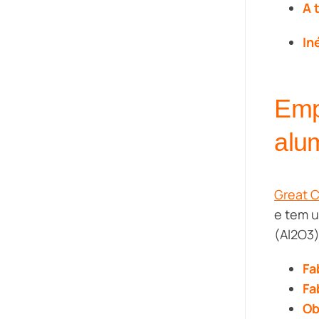
A 
In
Emp
alu
Great 
e tem u
(Al2O3
Fa
Fa
Ob