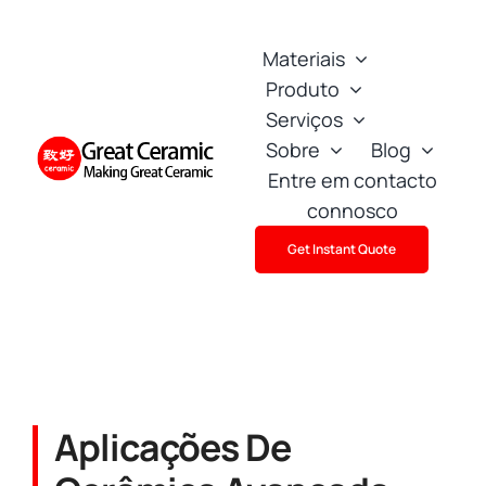
Skip
to
Materiais
content
Produto
Serviços
Sobre
Blog
Entre em contacto
connosco
Get Instant Quote
Aplicações De