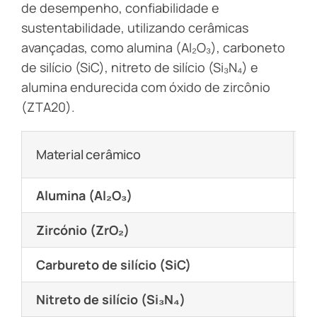
de desempenho, confiabilidade e
sustentabilidade, utilizando cerâmicas
avançadas, como alumina (Al₂O₃), carboneto
de silício (SiC), nitreto de silício (Si₃N₄) e
alumina endurecida com óxido de zircônio
(ZTA20).
Material cerâmico
P
Alumina (Al₂O₃)
E
Zircónio (ZrO₂)
R
Carbureto de silício (SiC)
D
Nitreto de silício (Si₃N₄)
L