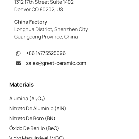
1312 17th Street Suite 1402
Denver CO 80202, US
China Factory
Longhua District, Shenzhen City
Guangdong Province, China
+86 14775525696
sales@great-ceramic.com
Materiais
Alumina (Al₂O₃)
Nitreto De Alumínio (AlN)
Nitreto De Boro (BN)
Óxido De Berílio (BeO)
Vidro Maquinável (MGC)