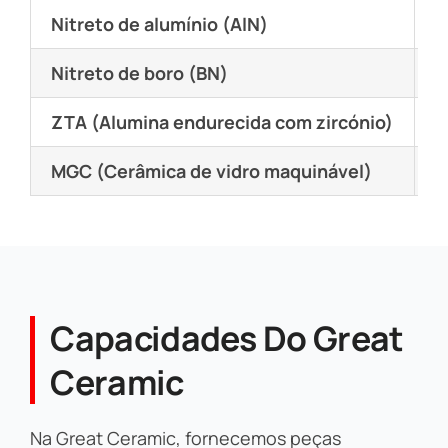
Nitreto de alumínio (AlN)
E
Nitreto de boro (BN)
Q
ZTA (Alumina endurecida com zircónio)
R
MGC (Cerâmica de vidro maquinável)
F
Capacidades Do Great
Ceramic
Na Great Ceramic, fornecemos peças