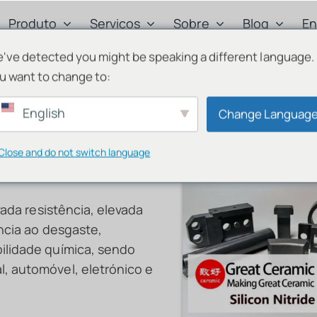
Produto
Serviços
Sobre
Blog
En
've detected you might be speaking a different language.
Português
u want to change to:
English
English
Deutsch
Change Languag
Français
Close and do not switch language
Русский
de silício
한국어
日本語
vada resistência, elevada
ência ao desgaste,
Türkçe
bilidade química, sendo
Polski
, automóvel, eletrónico e
Italiano