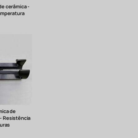
e cerâmica -
emperatura
mica de
o - Resistência
turas