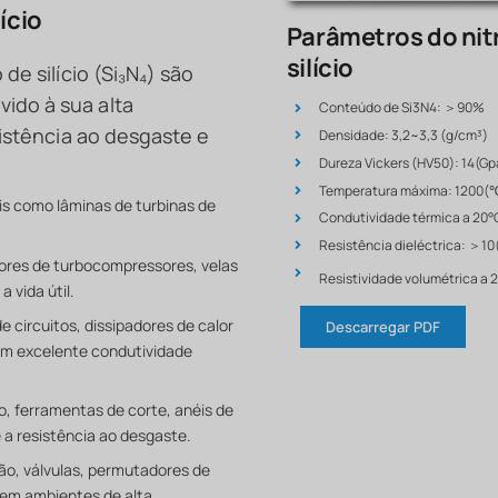
ício
Parâmetros do nit
silício
de silício (Si₃N₄) são
ido à sua alta
Conteúdo de Si3N4: ＞90%
sistência ao desgaste e
Densidade: 3,2~3,3 (g/cm³)
Dureza Vickers (HV50): 14(Gp
Temperatura máxima: 1200(
ais como lâminas de turbinas de
Condutividade térmica a 20
Resistência dieléctrica: ＞1
tores de turbocompressores, velas
Resistividade volumétrica a 
a vida útil.
 circuitos, dissipadores de calor
Descarregar PDF
m excelente condutividade
o, ferramentas de corte, anéis de
 a resistência ao desgaste.
ão, válvulas, permutadores de
o em ambientes de alta