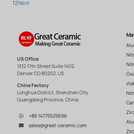
1
2
Next
Mat
Alu
Nit
US Office
Nit
1312 17th Street Suite 1402
Denver CO 80202, US
Óxi
Vid
China Factory
Longhua District, Shenzhen City
Nit
Guangdong Province, China
Car
Zir
+86 14775525696
Alu
sales@great-ceramic.com
Zir