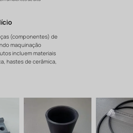
lício
peças (componentes) de
ecendo maquinação
utos incluem materiais
ca, hastes de cerâmica,