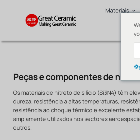
Skip
Materiais
to
content
We
yo
Peças e componentes de nitreto 
Os materiais de nitreto de silício (Si3N4) têm ele
dureza, resistência a altas temperaturas, resist
resistência ao choque térmico e excelente esta
amplamente utilizados nos sectores aeroespacial
outros.