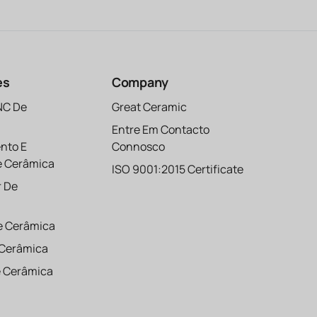
es
Company
NC De
Great Ceramic
Entre Em Contacto
nto E
Connosco
e Cerâmica
ISO 9001:2015 Certificate
r De
e Cerâmica
 Cerâmica
 Cerâmica