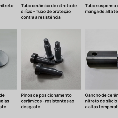
nitreto
Tubo cerâmico de nitreto de
Tubo suspenso d
silício - Tubo de proteção
manga de alta t
contra a resistência
 de
Pinos de posicionamento
Gancho de cerâ
ruelas
cerâmicos - resistentes ao
nitreto de silíci
ste
desgaste
a altas tempera