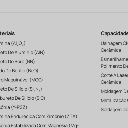
eriais
Capacidad
mina (Al₂O₃)
Usinagem C
Cerâmica
reto De Alumínio (AlN)
Esmerilhame
reto De Boro (BN)
Polimento D
do De Berílio (BeO)
Corte A Lase
ro Maquinável (MGC)
Cerâmica
reto De Silício (Si₃N₄)
Moldagem D
bureto De Silício (SIC)
Metalização
cónia (Y-PSZ)
Soldagem De
mina Endurecida Com Zircónio (ZTA)
cônia Estabilizada Com Magnésia (Mg-