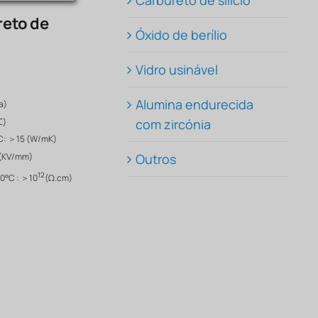
Carbureto de silício
reto de
Óxido de berílio
Vidro usinável
Alumina endurecida
a)
℃)
com zircónia
°C: ＞15 (W/mK)
Outros
0(KV/mm)
12
20°C : ＞10
(Ω.cm)