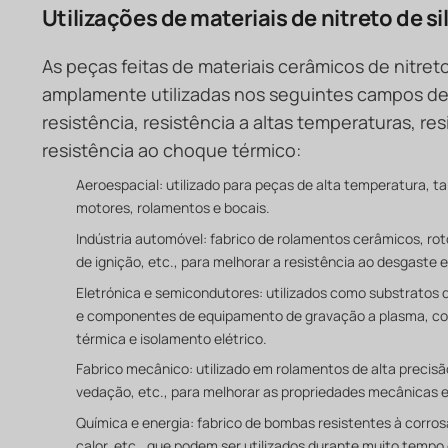
Utilizações de materiais de nitreto de sil
As peças feitas de materiais cerâmicos de nitreto 
amplamente utilizadas nos seguintes campos dev
resistência, resistência a altas temperaturas, re
resistência ao choque térmico:
Aeroespacial: utilizado para peças de alta temperatura, t
motores, rolamentos e bocais.
Indústria automóvel: fabrico de rolamentos cerâmicos, ro
de ignição, etc., para melhorar a resistência ao desgaste e 
Eletrónica e semicondutores: utilizados como substratos de
e componentes de equipamento de gravação a plasma, co
térmica e isolamento elétrico.
Fabrico mecânico: utilizado em rolamentos de alta precisã
vedação, etc., para melhorar as propriedades mecânicas e
Química e energia: fabrico de bombas resistentes à corros
calor, etc., que podem ser utilizados durante muito temp