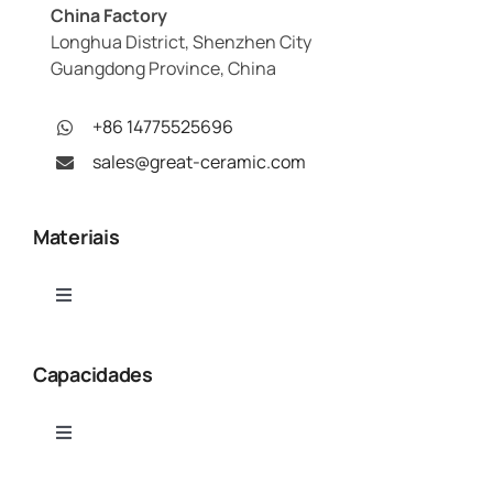
China Factory
Longhua District, Shenzhen City
Guangdong Province, China
+86 14775525696
sales@great-ceramic.com
Materiais
Toggle
Navigation
Alumina (Al₂O₃)
Capacidades
Nitreto de alumínio (AlN)
Toggle
Navigation
Usinagem CNC de cerâmica