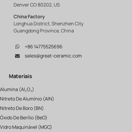
Denver CO 80202, US
China Factory
Longhua District, Shenzhen City
Guangdong Province, China
+86 14775525696
sales@great-ceramic.com
Materiais
Alumina (Al₂O₃)
Nitreto De Alumínio (AlN)
Nitreto De Boro (BN)
Óxido De Berílio (BeO)
Vidro Maquinável (MGC)