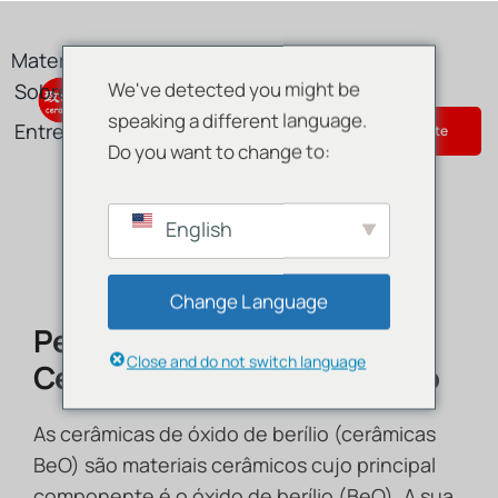
Skip
to
Materiais
Produto
Serviços
content
We've detected you might be
Sobre
Blog
speaking a different language.
Entre em contacto connosco
Get Instant Quote
Do you want to change to:
English
Change Language
Peças E Componentes De
Close and do not switch language
Cerâmica De Óxido De Berílio
As cerâmicas de óxido de berílio (cerâmicas
BeO) são materiais cerâmicos cujo principal
componente é o óxido de berílio (BeO). A sua