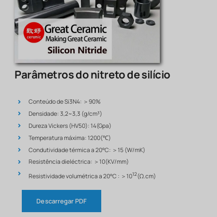
Parâmetros do nitreto de silício
Conteúdo de Si3N4: ＞90%
Densidade: 3,2~3,3 (g/cm³)
Dureza Vickers (HV50): 14(Gpa)
Temperatura máxima: 1200(℃)
Condutividade térmica a 20°C: ＞15 (W/mK)
Resistência dieléctrica: ＞10(KV/mm)
12
Resistividade volumétrica a 20°C : ＞10
(Ω.cm)
Descarregar PDF