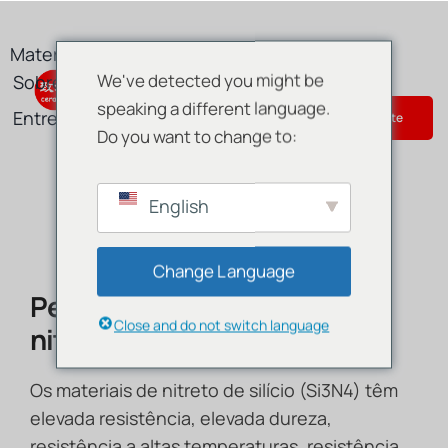
Skip
to
Materiais
Produto
Serviços
content
We've detected you might be
Sobre
Blog
speaking a different language.
Entre em contacto connosco
Get Instant Quote
Do you want to change to:
English
Change Language
Peças e componentes de
Close and do not switch language
nitreto de silício
Os materiais de nitreto de silício (Si3N4) têm
elevada resistência, elevada dureza,
resistência a altas temperaturas, resistência