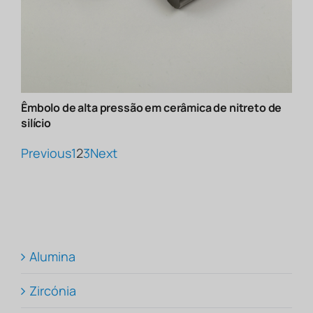
Êmbolo de alta pressão em cerâmica de nitreto de
silício
Previous
1
2
3
Next
Alumina
Zircónia