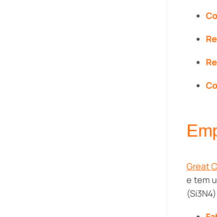
Co
Re
Re
Co
Empr
Great 
e tem u
(Si3N4
Fa