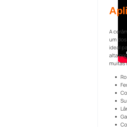
Apl
A cerâm
um dos 
ideal p
alta pr
muitas 
Ro
Fe
Co
Su
Lâ
Ga
Co