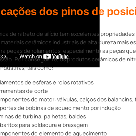
icações dos pinos de posi
ica de nitreto de silício tem excelentes propriedades
materiais cerâmicos industriais de alta dureza mais 
ara peças de rolamentos, especialmente as peças que 
essão. Por conseguinte, os produtos cerâmicos de nitre
indústrias, tais como:
lamentos de esferas e rolos rotativos
rramentas de corte
mponentes do motor: válvulas, calços dos balancins,
portes de bobinas de aquecimento por indução
minas de turbina, palhetas, baldes
baritos para soldadura e brasagem
mponentes do elemento de aquecimento