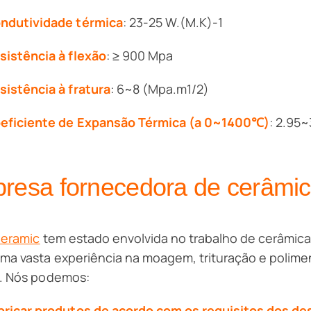
ndutividade térmica
: 23-25 W.(M.K)-1
sistência à flexão
: ≥ 900 Mpa
sistência à fratura
: 6~8 (Mpa.m1/2)
eficiente de Expansão Térmica (a 0~1400℃)
: 2.95
esa fornecedora de cerâmica 
Ceramic
tem estado envolvida no trabalho de cerâmica
ma vasta experiência na moagem, trituração e poliment
). Nós podemos:
bricar produtos de acordo com os requisitos dos d