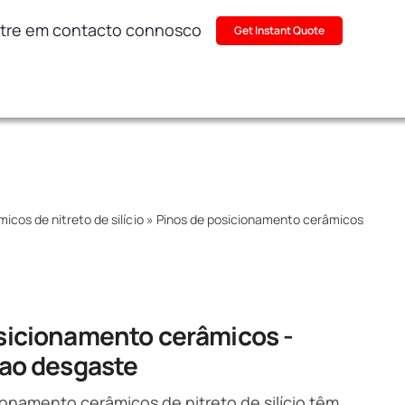
tre em contacto connosco
Get Instant Quote
icos de nitreto de silício
»
Pinos de posicionamento cerâmicos
sicionamento cerâmicos -
 ao desgaste
ionamento cerâmicos de nitreto de silício têm