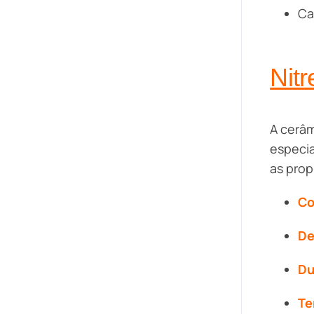
Ca
Nitr
A cerâm
especia
as prop
Co
De
Du
Te