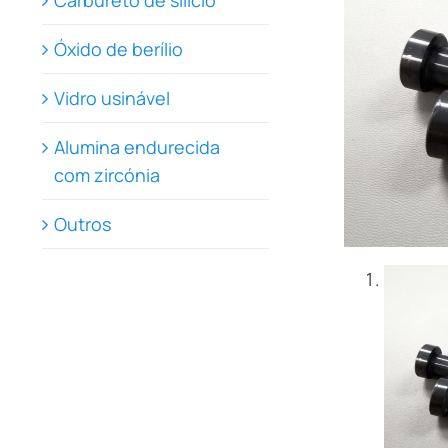
Carbureto de silício
Óxido de berílio
Vidro usinável
Alumina endurecida
com zircónia
Outros