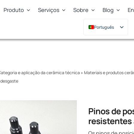
Produto
Serviços
Sobre
Blog
En
Português
English
Deutsch
Français
Русский
ategoria e aplicação da cerâmica técnica
»
Materiais e produtos cerâm
한국어
o desgaste
日本語
Türkçe
Polski
Pinos de po
Italiano
resistentes
Os pinos de posic