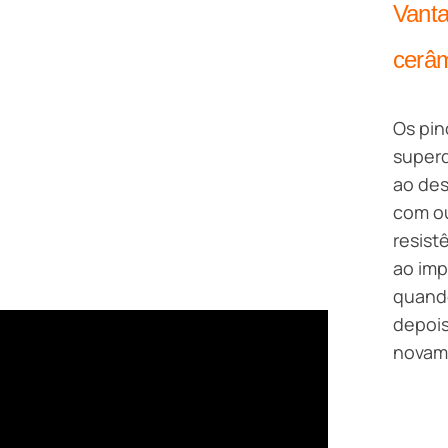
Vanta
cerâ
Os pin
superd
ao des
com ou
resist
ao imp
quando
depois
novam