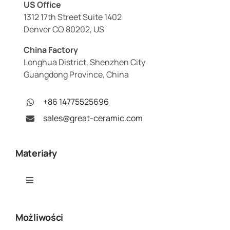
US Office
1312 17th Street Suite 1402
Denver CO 80202, US
China Factory
Longhua District, Shenzhen City
Guangdong Province, China
+86 14775525696
sales@great-ceramic.com
Materiały
Toggle
Navigation
Tlenek glinu (Al₂O₃)
Możliwości