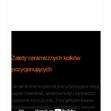
Zalety ceramicznych kołków
pozycjonujących
Ceramiczne trzpienie pozycjonujące mają
super twardość, smarowność i są bardzo
odporne na zużycie. Z wyjątkiem kwasu
fluorowodorowego, nie reaguje z innymi