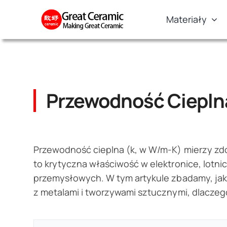
Skip
Materiały
to
content
Przewodność Ciepl
Przewodność cieplna (k, w W/m-K) mierzy zdo
to krytyczna właściwość w elektronice, lotni
przemysłowych. W tym artykule zbadamy, j
z metalami i tworzywami sztucznymi, dlaczego