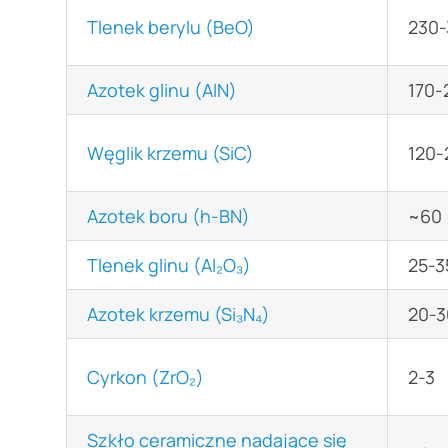
Tlenek berylu (BeO)
230-
Azotek glinu (AlN)
170-
Węglik krzemu (SiC)
120-
Azotek boru (h-BN)
~60
Tlenek glinu (Al₂O₃)
25-3
Azotek krzemu (Si₃N₄)
20-3
Cyrkon (ZrO₂)
2-3
Szkło ceramiczne nadające się