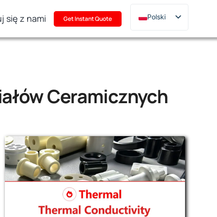
j się z nami
Polski
Get Instant Quote
English
Deutsch
Français
Русский
iałów Ceramicznych
한국어
日本語
Türkçe
Italiano
Português