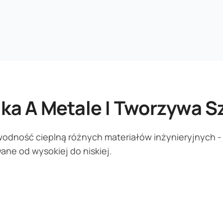
ka A Metale I Tworzywa S
dność cieplną różnych materiałów inżynieryjnych - 
e od wysokiej do niskiej.