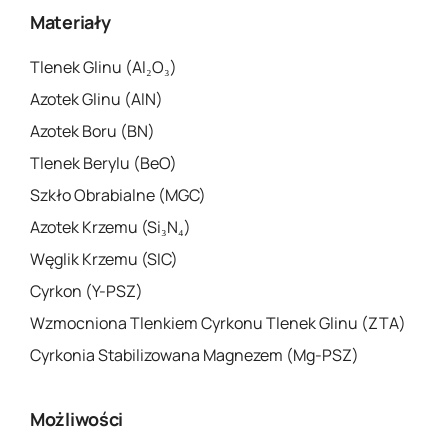
Materiały
Tlenek Glinu (Al₂O₃)
Azotek Glinu (AlN)
Azotek Boru (BN)
Tlenek Berylu (BeO)
Szkło Obrabialne (MGC)
Azotek Krzemu (Si₃N₄)
Węglik Krzemu (SIC)
Cyrkon (Y-PSZ)
Wzmocniona Tlenkiem Cyrkonu Tlenek Glinu (ZTA)
Cyrkonia Stabilizowana Magnezem (Mg-PSZ)
Możliwości