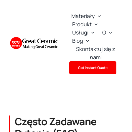
Skip
to
Materiały
content
Produkt
Usługi
O
Blog
Skontaktuj się z
nami
Get Instant Quote
Często Zadawane