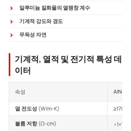
알루미늄 질화물의 열팽창 계수
기계적 강도와 경도
무독성 자연
기계적, 열적 및 전기적 특성 데
이터
속성
AlN-1
열 전도성
(W/m-K)
≥170
1
볼륨 저항
(Ω-cm)
>1×10