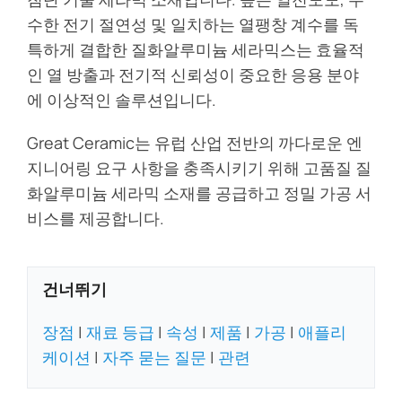
블로그
수한 전기 절연성 및 일치하는 열팽창 계수를 독
특하게 결합한 질화알루미늄 세라믹스는 효율적
문의하기
인 열 방출과 전기적 신뢰성이 중요한 응용 분야
에 이상적인 솔루션입니다.
Get Instant Quote
Great Ceramic는 유럽 산업 전반의 까다로운 엔
지니어링 요구 사항을 충족시키기 위해 고품질 질
화알루미늄 세라믹 소재를 공급하고 정밀 가공 서
비스를 제공합니다.
건너뛰기
장점
|
재료 등급
|
속성
|
제품
|
가공
|
애플리
케이션
|
자주 묻는 질문
|
관련