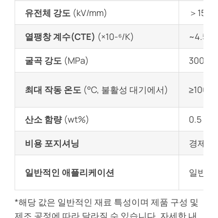
유전체 강도
(kV/mm)
＞15
열팽창 계수(CTE)
(×10-⁶/K)
~4.5
굴곡 강도
(MPa)
300 - 
최대 작동 온도
(°C, 불활성 대기에서)
≥1000
산소 함량
(wt%)
0.5 - 1.
비용 포지셔닝
경제
일반적인 애플리케이션
일반 전
*해당 값은 일반적인 재료 특성이며 제품 구성 및
제조 공정에 따라 달라질 수 있습니다. 자세한 내