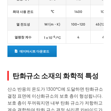
최대 사용 온도
℃
1400
1000
열 전도성
W/(m・K)
100~120
45(1200
-6
열팽창 계수
4
4.5
1 x 10
/°C
데이터시트 다운로드
탄화규소 소재의 화학적 특성
산소 반응의 온도가 1300°C에 도달하면 탄화규소
결정 표면에 이산화규소의 보호 층이 형성됩니다.
보호 층이 두꺼워지면 내부 탄화 규소가 저항하고
계속 결합하여 탄화 규소 결정 실리콘 카바이드가