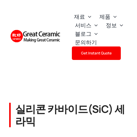
Skip
to
재료
제품
content
서비스
정보
블로그
문의하기
Get Instant Quote
실리콘 카바이드(SiC) 세
라믹