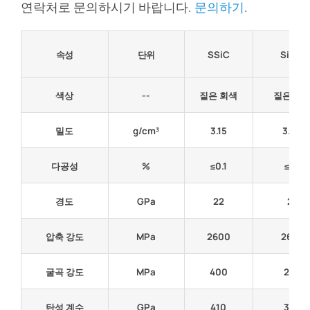
연락처로 문의하시기 바랍니다.
문의하기
.
속성
단위
SSiC
SiSiC
색상
--
짙은 회색
짙은 회
밀도
g/cm³
3.15
3.02
다공성
%
≤0.1
≤0.1
경도
GPa
22
22
압축 강도
MPa
2600
2600
굴곡 강도
MPa
400
250
탄성 계수
GPa
410
330