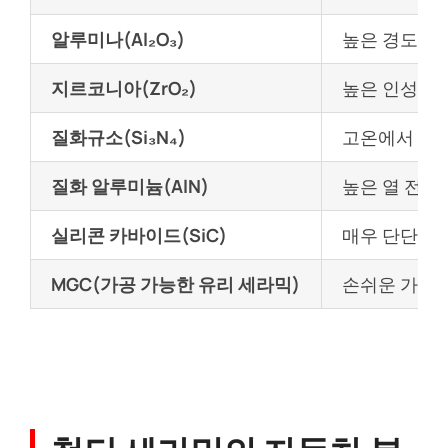
알루미나(Al₂O₃)
높은 경도, 
지르코니아(ZrO₂)
높은 인성, 열
질화규소(Si₃N₄)
고온에서 높은
질화 알루미늄(AlN)
높은 열 전도
실리콘 카바이드(SiC)
매우 단단하고
MGC(가공 가능한 유리 세라믹)
손쉬운 가공,