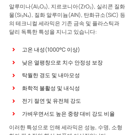
알루미나(Al₂O₃), 지르코니아(ZrO₂), 실리콘 질화
물(Si₃N₄), 질화 알루미늄(AlN), 탄화규소(SiC) 등
의 테크니컬 세라믹은 기존 금속 및 플라스틱과
달리 독특한 특성을 지니고 있습니다:
고온 내성(1000°C 이상)
낮은 열팽창으로 치수 안정성 보장
탁월한 경도 및 내마모성
화학적 불활성 및 내식성
전기 절연 및 유전체 강도
가벼우면서도 높은 중량 대비 강도 비율
이러한 특성으로 인해 세라믹은 성능, 수명, 소형