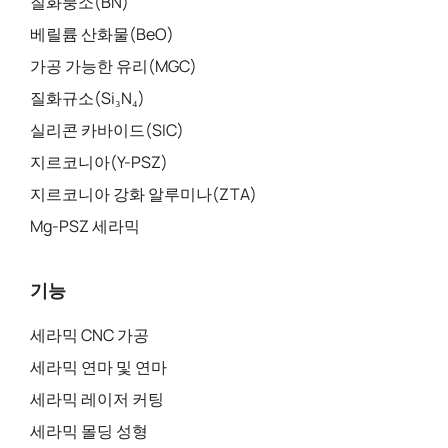
질화붕소(BN)
베릴륨 산화물(BeO)
가공 가능한 유리(MGC)
질화규소(Si₃N₄)
실리콘 카바이드(SIC)
지르코니아(Y-PSZ)
지르코니아 강화 알루미나(ZTA)
Mg-PSZ 세라믹
기능
세라믹 CNC 가공
세라믹 연마 및 연마
세라믹 레이저 커팅
세라믹 몰딩 성형