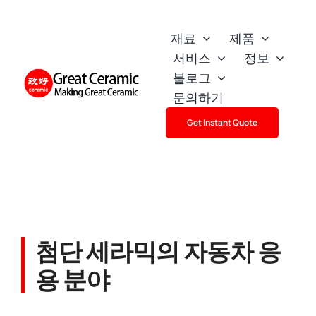
Skip
to
재료
제품
content
서비스
정보
블로그
문의하기
Get Instant Quote
첨단 세라믹의 자동차 응
용 분야