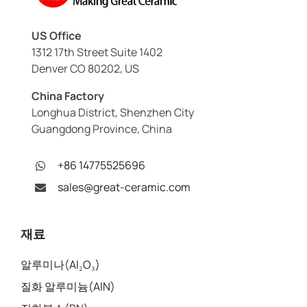
US Office
1312 17th Street Suite 1402
Denver CO 80202, US
China Factory
Longhua District, Shenzhen City
Guangdong Province, China
+86 14775525696
sales@great-ceramic.com
재료
알루미나(Al₂O₃)
질화 알루미늄(AlN)