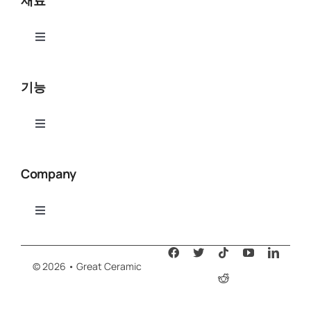
재료
Toggle
Navigation
알루미나(Al₂O₃)
기능
질화 알루미늄(AlN)
Toggle
Navigation
세라믹 CNC 가공
질화붕소(BN)
Company
세라믹 연마 및 연마
베릴륨 산화물(BeO)
Toggle
Navigation
그레이트 세라믹
세라믹 레이저 커팅
가공 가능한 유리(MGC)
© 2026 • Great Ceramic
문의하기
세라믹 몰딩 성형
질화규소(Si₃N₄)