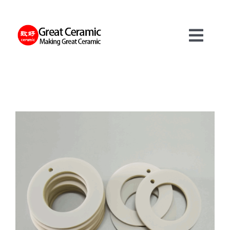
Skip
to
content
Toggl
Navig
재료
제품
서비스
정보