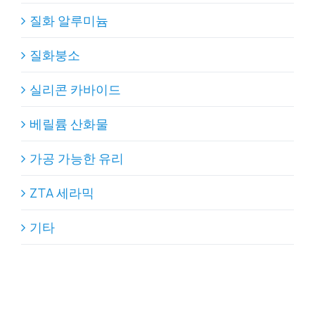
질화 알루미늄
질화붕소
실리콘 카바이드
베릴륨 산화물
가공 가능한 유리
ZTA 세라믹
기타