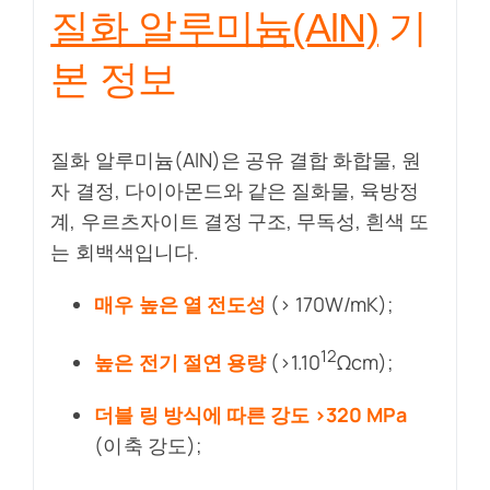
질화 알루미늄(AlN)
기
본 정보
질화 알루미늄(AlN)은 공유 결합 화합물, 원
자 결정, 다이아몬드와 같은 질화물, 육방정
계, 우르츠자이트 결정 구조, 무독성, 흰색 또
는 회백색입니다.
매우 높은 열 전도성
(> 170W/mK);
12
높은 전기 절연 용량
(>1.10
Ωcm);
더블 링 방식에 따른 강도 >320 MPa
(이축 강도);