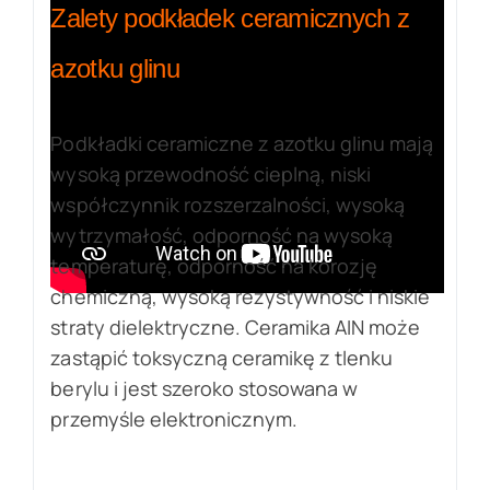
Zalety podkładek ceramicznych z
azotku glinu
Podkładki ceramiczne z azotku glinu mają
wysoką przewodność cieplną, niski
współczynnik rozszerzalności, wysoką
wytrzymałość, odporność na wysoką
temperaturę, odporność na korozję
chemiczną, wysoką rezystywność i niskie
straty dielektryczne. Ceramika AIN może
zastąpić toksyczną ceramikę z tlenku
berylu i jest szeroko stosowana w
przemyśle elektronicznym.