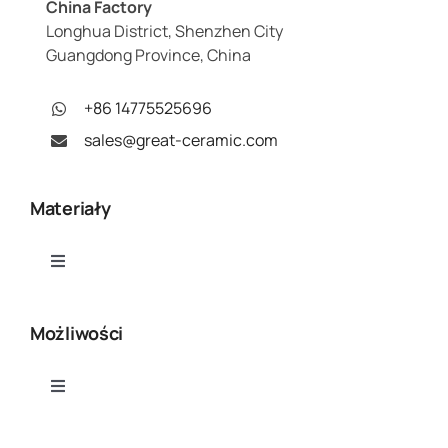
China Factory
Longhua District, Shenzhen City
Guangdong Province, China
+86 14775525696
sales@great-ceramic.com
Materiały
Toggle
Navigation
Tlenek glinu (Al₂O₃)
Możliwości
Azotek glinu (AlN)
Toggle
Navigation
Obróbka ceramiczna CNC
Azotek boru (BN)