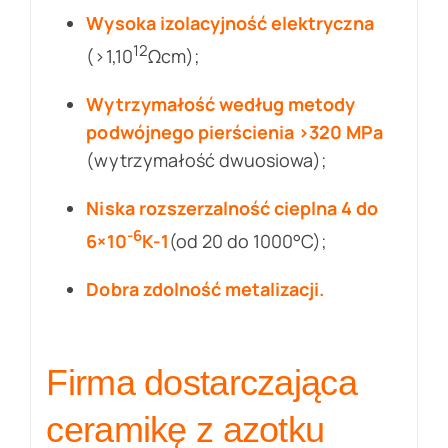
Wysoka izolacyjność elektryczna
12
(>1,10
Ωcm);
Wytrzymałość według metody
podwójnego pierścienia >320 MPa
(wytrzymałość dwuosiowa);
Niska rozszerzalność cieplna 4 do
-6
6×10
K-1
(od 20 do 1000°C);
Dobra zdolność metalizacji.
Firma dostarczająca
ceramikę z azotku