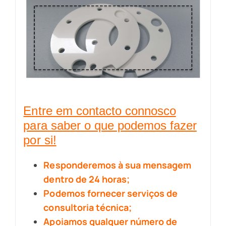
Entre em contacto connosco
para saber o que podemos fazer
por si!
Responderemos à sua mensagem
dentro de 24 horas;
Podemos fornecer serviços de
consultoria técnica;
Apoiamos qualquer número de