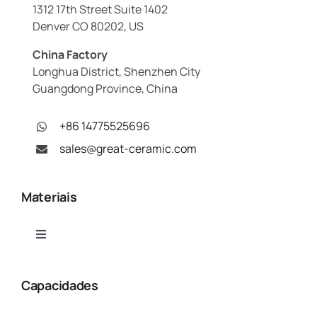
1312 17th Street Suite 1402
Denver CO 80202, US
China Factory
Longhua District, Shenzhen City
Guangdong Province, China
+86 14775525696
sales@great-ceramic.com
Materiais
Toggle
Navigation
Alumina (Al₂O₃)
Capacidades