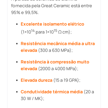
fornecida pela Great Ceramic está entre
95% e 99,5%.
Excelente isolamento elétrico
14
15
(1×10
para 1×10
Ω cm);
Resistência mecânica média a ultra
elevada
(300 a 630 MPa);
Resistência à compressão muito
elevada
(2000 a 4000 MPa);
Elevada dureza
(15 a 19 GPA);
Condutividade térmica média
(20 a
30 W / MK);