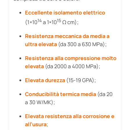
Eccellente isolamento elettrico
14
15
(1×10
a 1×10
Ω cm);
Resistenza meccanica da media a
ultra elevata
(da 300 a 630 MPa);
Resistenza alla compressione molto
elevata
(da 2000 a 4000 MPa);
Elevata durezza
(15-19 GPA);
Conducibilità termica media
(da 20
a 30 W/MK);
Elevata resistenza alla corrosione e
all'usura
;