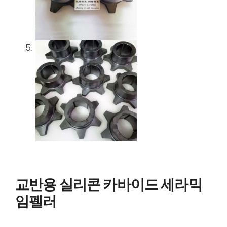
교반용 실리콘 카바이드 세라믹
임펠러