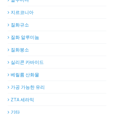
지르코니아
질화규소
질화 알루미늄
질화붕소
실리콘 카바이드
베릴륨 산화물
가공 가능한 유리
ZTA 세라믹
기타