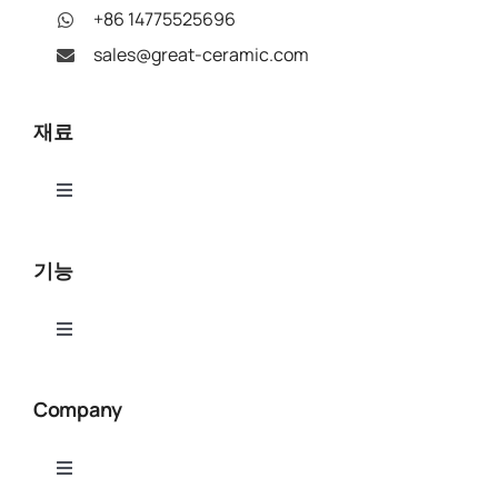
+86 14775525696
sales@great-ceramic.com
재료
Toggle
Navigation
알루미나(Al₂O₃)
기능
질화 알루미늄(AlN)
Toggle
Navigation
세라믹 CNC 가공
질화붕소(BN)
Company
세라믹 연마 및 연마
베릴륨 산화물(BeO)
Toggle