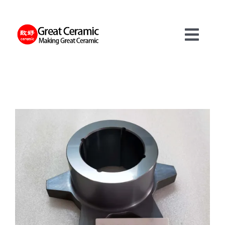
Skip
to
content
Toggl
Navig
재료
제품
서비스
정보