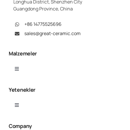
Longhua District, Shenzhen City
Guangdong Province, China
+86 14775525696
sales@great-ceramic.com
Malzemeler
Toggle
Navigation
Alümina (Al₂O₃)
Yetenekler
Alüminyum Nitrür (AlN)
Toggle
Navigation
Seramik CNC İşleme
Bor Nitrür (BN)
Company