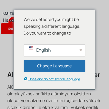
Skip
to
Malzemeler
Ürün
Hizmetler
content
We've detected you might be
Hakkında
Blog
Bize Ulaşın
speaking a different language.
Get Instant Quote
Do you want to change to:
English
Change Language
Alümina Parçalar ve Bileşenler
Close and do not switch language
Alümina seramik parçalar (bileşenler) esas
olarak yüksek saflıkta alüminyum oksitten
oluşur ve malzeme özellikleri açısından yüksek
sıcaklık direnci, elektrik yalıtımı, yüksek sertlik