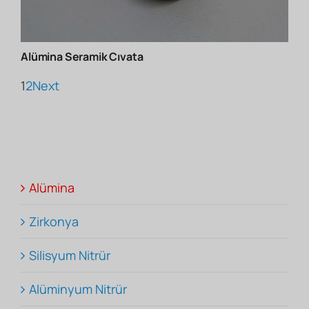
Alümina Seramik Cıvata
1
2
Next
Alümina
Zirkonya
Silisyum Nitrür
Alüminyum Nitrür