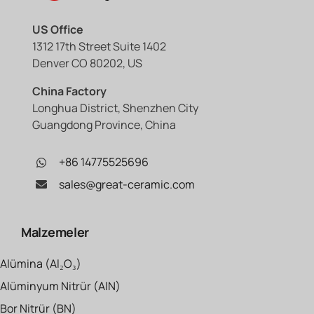
US Office
1312 17th Street Suite 1402
Denver CO 80202, US
China Factory
Longhua District, Shenzhen City
Guangdong Province, China
+86 14775525696
sales@great-ceramic.com
Malzemeler
Alümina (Al₂O₃)
Alüminyum Nitrür (AlN)
Bor Nitrür (BN)