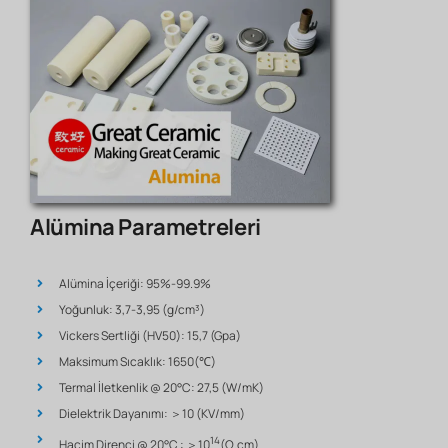
Alümina Parametreleri
Alümina İçeriği: 95%-99.9%
Yoğunluk: 3,7-3,95 (g/cm³)
Vickers Sertliği (HV50): 15,7 (Gpa)
Maksimum Sıcaklık: 1650(℃)
Termal İletkenlik @ 20°C: 27,5 (W/mK)
Dielektrik Dayanımı: ＞10 (KV/mm)
14
Hacim Direnci @ 20°C : ＞10
(Ω.cm)