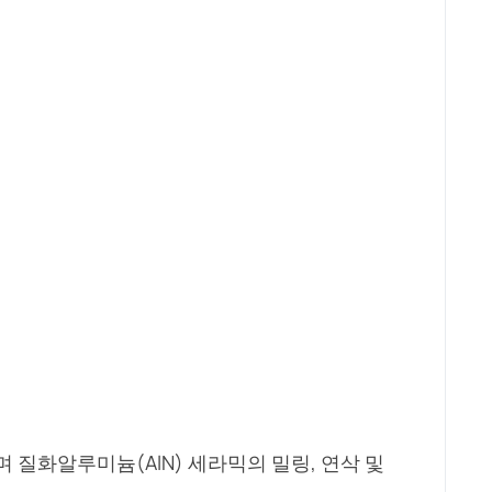
 질화알루미늄(AlN) 세라믹의 밀링, 연삭 및