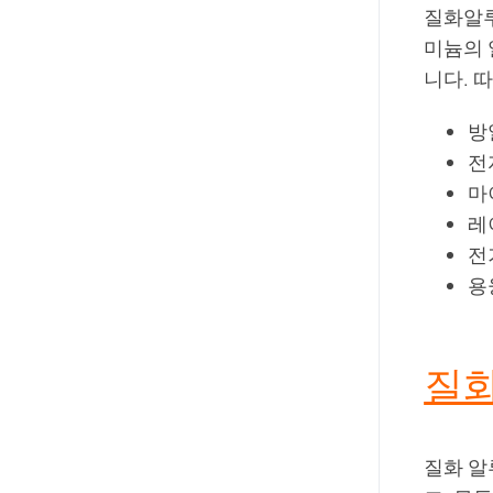
질화알루
미늄의 
니다. 
방
전
마
레
전
용
질화
질화 알