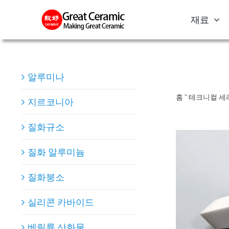
Skip
재료
to
content
알루미나
홈
"
테크니컬 세
지르코니아
질화규소
질화 알루미늄
질화붕소
실리콘 카바이드
베릴륨 산화물