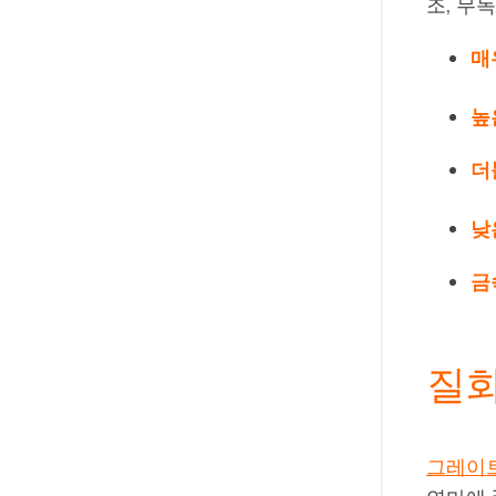
조, 무
매
높
더
낮
금
질화
그레이