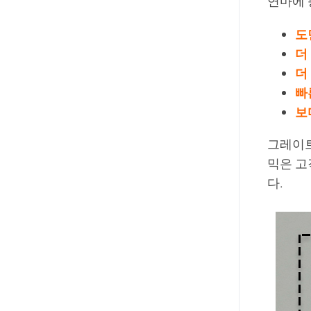
연마에 
도
더
더
빠
보
그레이트
믹은 고
다.