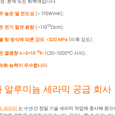
독성, 흰색 또는 회백색입니다.
우 높은 열 전도성
(> 170W/mK);
12
은 전기 절연 용량
(>1.10
Ωcm);
블 링 방식에 따른 강도 >320 MPa
(이축 강도);
-6
은 열팽창 4~6×10
K-1
(20~1000°C 사이);
속화 능력이 우수합니다.
 알루미늄 세라믹 공급 회사
트 세라믹
는 수년간 정밀 기술 세라믹 작업에 종사해 왔으며