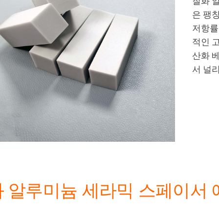
질화 
은 팽창
저항률
적인 고
산화 
서 널
 알루미늄 세라믹 스페이서