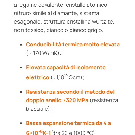
a legame covalente, cristallo atomico,
nitruro simile al diamante, sistema
esagonale, struttura cristallina wurtzite,
non tossico, bianco o bianco grigio.
Conducibilità termica molto elevata
(> 170 W/mK);
Elevata capacità di isolamento
12
elettrico
(>1,10
Ωcm);
Resistenza secondo il metodo del
doppio anello >320 MPa
(resistenza
biassiale);
Bassa espansione termica da 4 a
-6
6×10
K-1
(tra 20 e 1000 °C);