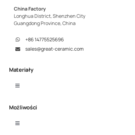
China Factory
Longhua District, Shenzhen City
Guangdong Province, China
+86 14775525696
sales@great-ceramic.com
Materiały
Toggle
Navigation
Tlenek glinu (Al₂O₃)
Możliwości
Azotek glinu (AlN)
Toggle
Navigation