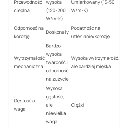
Przewodność
wysoka
Umiarkowany (15-50
cieplna
(120-200
W/m-K)
W/m-K)
Odporność na
Podatność na
Doskonały
korozję
utlenianie/korozję
Bardzo
wysoka
Wytrzymałość
Wysoka wytrzymałość,
twardość i
mechaniczna
ale bardziej miękka
odporność
na zużycie
Wysoka
gęstość,
Gęstość a
ale
Ciężki
waga
niewielka
waga