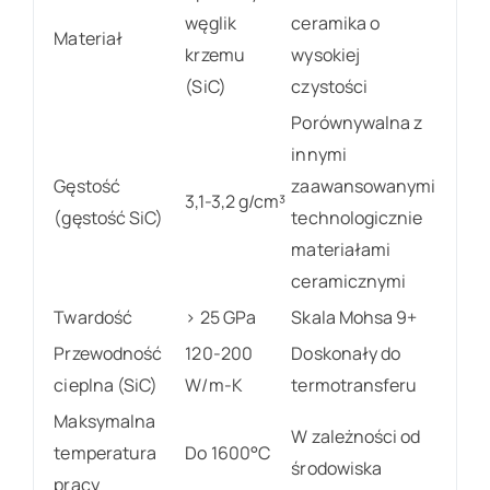
węglik
ceramika o
Materiał
krzemu
wysokiej
(SiC)
czystości
Porównywalna z
innymi
Gęstość
zaawansowanymi
3,1-3,2 g/cm³
(gęstość SiC)
technologicznie
materiałami
ceramicznymi
Twardość
> 25 GPa
Skala Mohsa 9+
Przewodność
120-200
Doskonały do
cieplna (SiC)
W/m-K
termotransferu
Maksymalna
W zależności od
temperatura
Do 1600°C
środowiska
pracy