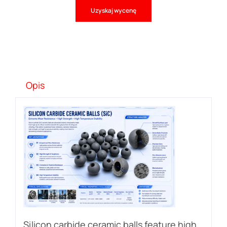
Uzyskaj wycenę
Opis
Silicon carbide ceramic balls feature high