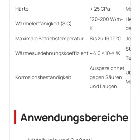
Härte
> 25 GPa
Mohs-
120-200 W/m-
Hervo
Wärmeleitfähigkeit (SiC)
K
den T
Maximale Betriebstemperatur
Bis zu 1600°C
Je na
Stabil
Wärmeausdehnungskoeffizient
~4.0 × 10-⁶ /K
Tempe
Ausgezeichnet
Überl
Korrosionsbeständigkeit
gegen Säuren
Metal
und Laugen
Anwendungsbereiche