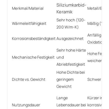
Siliziumkarbid-
Merkmal/Material
Metall/Edel
Keramik
Sehr hoch (120-
Wärmeleitfähigkeit
Mäßig (15-
200 W/m-K)
Anfällig für
Korrosionsbeständigkeit
Ausgezeichnet
Oxidation/K
Sehr hohe Härte
Hohe Festigk
Mechanische Festigkeit
und
weicher
Abriebfestigkeit
Hohe Dichte bei
Dichte vs. Gewicht
geringem
Schwer
Gewicht
Lange
Kürzer in
Nutzungsdauer
Lebensdauer bei
korrosiven