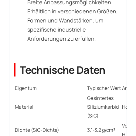
Breite Anpassungsmöglichkeiten:
Erhältlich in verschiedenen Größen,
Formen und Wandstärken, um
spezifische industrielle
Anforderungen zu erfüllen.
Technische Daten
Eigentum
Typischer Wert
Anme
Gesintertes
Material
Siliziumkarbid
Hochr
(SiC)
Vergl
Dichte (SiC-Dichte)
3,1-3,2 g/cm³
Hight