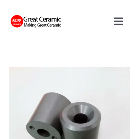
Skip
to
content
Toggl
Navig
材料
製品
サービス
について