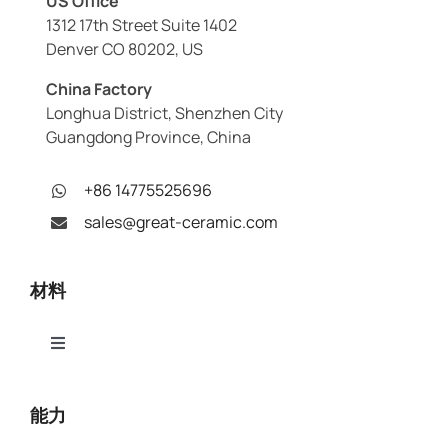
US Office
1312 17th Street Suite 1402
Denver CO 80202, US
China Factory
Longhua District, Shenzhen City
Guangdong Province, China
+86 14775525696
sales@great-ceramic.com
材料
Toggle
Navigation
アルミナ（Al₂O₃）
能力