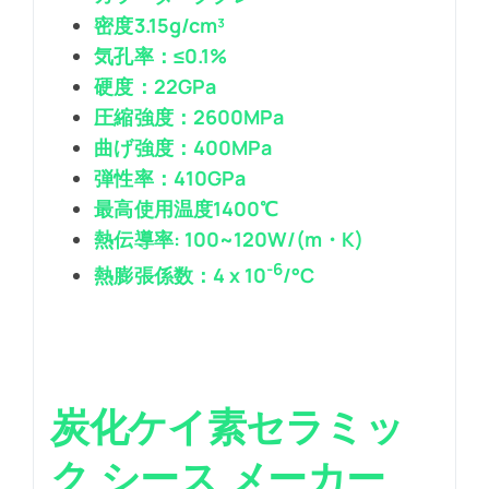
密度3.15g/cm³
気孔率：≤0.1%
硬度：22GPa
圧縮強度：2600MPa
曲げ強度：400MPa
弾性率：410GPa
最高使用温度1400℃
熱伝導率: 100~120W/(m・K)
-6
熱膨張係数：4 x 10
/°C
炭化ケイ素セラミッ
ク
シース
メーカー