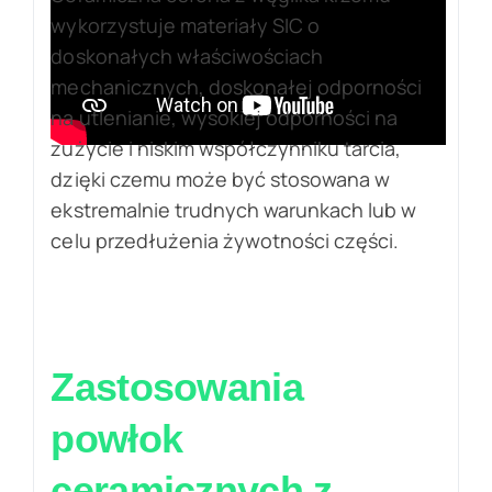
wykorzystuje materiały SIC o
doskonałych właściwościach
mechanicznych, doskonałej odporności
na utlenianie, wysokiej odporności na
zużycie i niskim współczynniku tarcia,
dzięki czemu może być stosowana w
ekstremalnie trudnych warunkach lub w
celu przedłużenia żywotności części.
Zastosowania
powłok
ceramicznych z