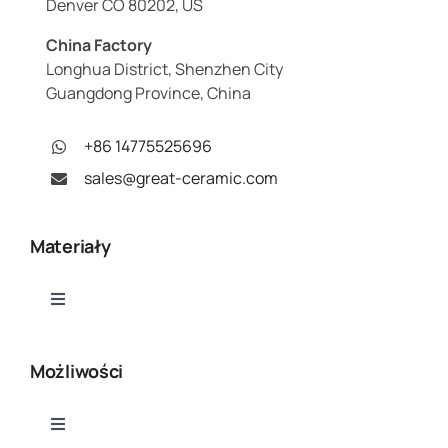
Denver CO 80202, US
China Factory
Longhua District, Shenzhen City
Guangdong Province, China
+86 14775525696
sales@great-ceramic.com
Materiały
Toggle
Navigation
Tlenek glinu (Al₂O₃)
Możliwości
Azotek glinu (AlN)
Toggle