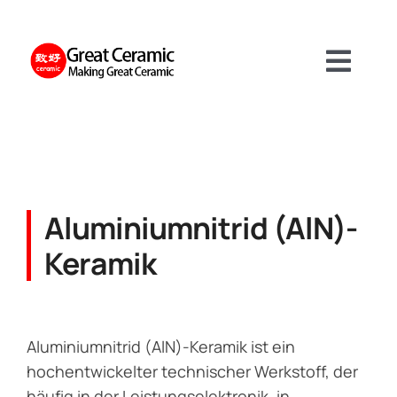
Skip
to
content
Toggl
Navig
Materialien
Produkt
Aluminiumnitrid (AlN)-
Keramik
Dienstleistungen
Über
Aluminiumnitrid (AlN)-Keramik ist ein
hochentwickelter technischer Werkstoff, der
häufig in der Leistungselektronik, in