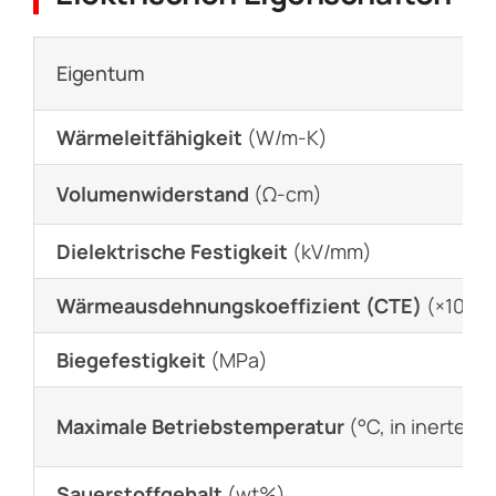
Eigentum
Wärmeleitfähigkeit
(W/m-K)
Volumenwiderstand
(Ω-cm)
Dielektrische Festigkeit
(kV/mm)
Wärmeausdehnungskoeffizient (CTE)
(×10-⁶/
Biegefestigkeit
(MPa)
Maximale Betriebstemperatur
(°C, in inerter 
Sauerstoffgehalt
(wt%)