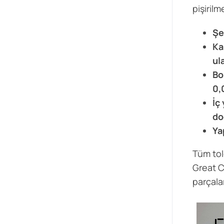
pişiril
Şe
Ka
ul
Bo
0,
İç
do
Ya
Tüm tol
Great C
parçala