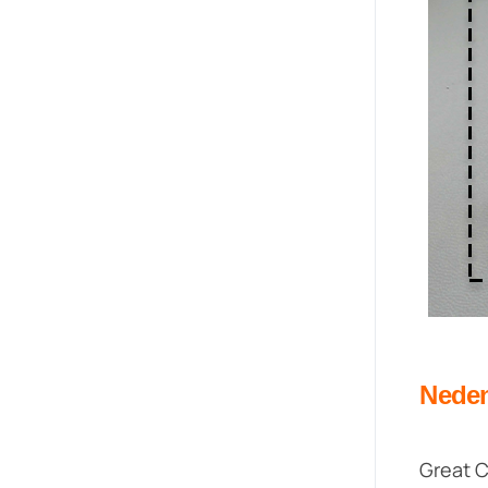
Neden
Great C