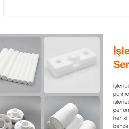
İşl
Ser
İşlene
polime
işleneb
perfor
her ik
benzer