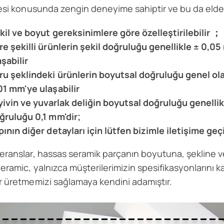
mesi konusunda zengin deneyime sahiptir ve bu da elde
kil ve boyut gereksinimlere göre özelleştirilebilir ；
re şekilli ürünlerin şekil doğruluğu genellikle ± 0,
aşabilir
ru şeklindeki ürünlerin boyutsal doğruluğu genel o
01 mm'ye ulaşabilir
 yivin ve yuvarlak deliğin boyutsal doğruluğu genelli
ğruluğu 0,1 mm'dir;
pının diğer detayları için lütfen bizimle iletişime geç
eranslar, hassas seramik parçanın boyutuna, şekline ve g
eramic, yalnızca müşterilerimizin spesifikasyonlarını 
r üretmemizi sağlamaya kendini adamıştır.