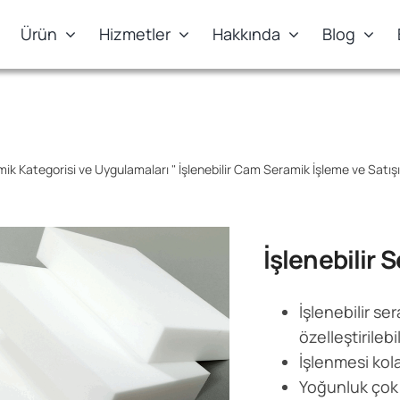
Ürün
Hizmetler
Hakkında
Blog
mik Kategorisi ve Uygulamaları
"
İşlenebilir Cam Seramik İşleme ve Satış
İşlenebilir 
İşlenebilir se
özelleştirilebil
İşlenmesi kola
Yoğunluk çok