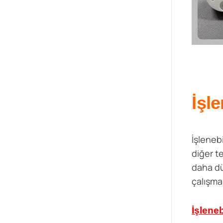
İşle
İşlenebi
diğer t
daha dü
çalışma
İşleneb