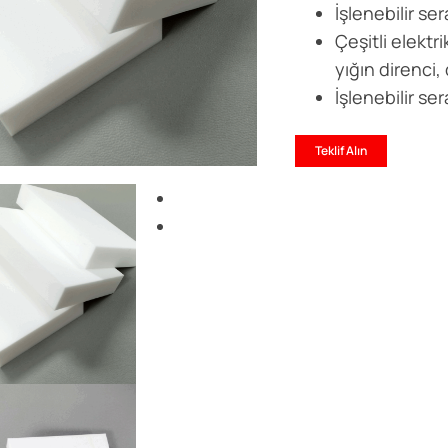
İşlenebilir se
Çeşitli elektri
yığın direnci
İşlenebilir s
Teklif Alın