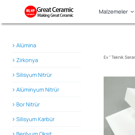
Skip
Malzemeler
to
content
Alümina
Ev
"
Teknik Sera
Zirkonya
Silisyum Nitrür
Alüminyum Nitrür
Bor Nitrür
Silisyum Karbür
Berilyum Oksit