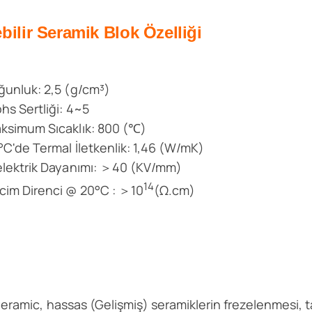
ebilir Seramik Blok Özelliği
ğunluk: 2,5 (g/cm³)
hs Sertliği: 4~5
ksimum Sıcaklık: 800 (℃)
°C'de Termal İletkenlik: 1,46 (W/mK)
elektrik Dayanımı: ＞40 (KV/mm)
14
cim Direnci @ 20°C : ＞10
(Ω.cm)
eramic, hassas (Gelişmiş) seramiklerin frezelenmesi, ta