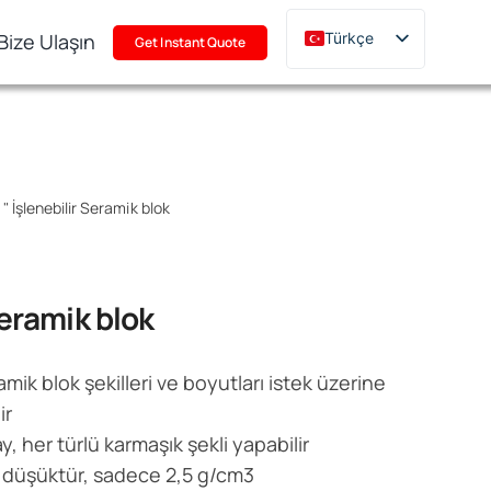
Bize Ulaşın
Türkçe
Get Instant Quote
English
Deutsch
Français
Русский
ı
"
İşlenebilir Seramik blok
한국어
日本語
Polski
Seramik blok
Italiano
Português
ramik blok şekilleri ve boyutları istek üzerine
ir
y, her türlü karmaşık şekli yapabilir
 düşüktür, sadece 2,5 g/cm3