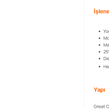
İşlen
Yo
Mo
Ma
25
Di
Ha
Yapı
Great C