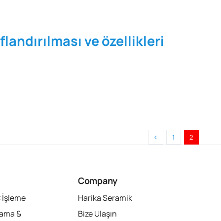
landırılması ve özellikleri
1
2
Company
 İşleme
Harika Seramik
lama &
Bize Ulaşın