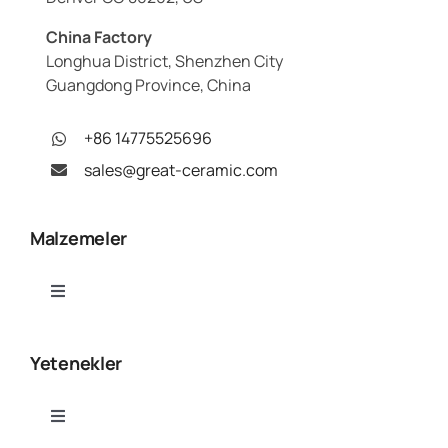
China Factory
Longhua District, Shenzhen City
Guangdong Province, China
+86 14775525696
sales@great-ceramic.com
Malzemeler
Toggle
Navigation
Alümina (Al₂O₃)
Yetenekler
Alüminyum Nitrür (AlN)
Toggle