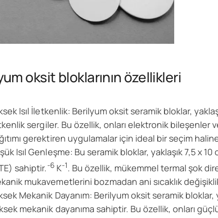
yum oksit bloklarının özellikleri
ksek Isıl İletkenlik: Berilyum oksit seramik bloklar, yak
tkenlik sergiler. Bu özellik, onları elektronik bileşenler 
ğıtımı gerektiren uygulamalar için ideal bir seçim haline 
şük Isıl Genleşme: Bu seramik bloklar, yaklaşık 7,5 x 1
-6
-1
TE) sahiptir.
K
. Bu özellik, mükemmel termal şok di
kanik mukavemetlerini bozmadan ani sıcaklık değişiklik
ksek Mekanik Dayanım: Berilyum oksit seramik bloklar, y
ksek mekanik dayanıma sahiptir. Bu özellik, onları güçl