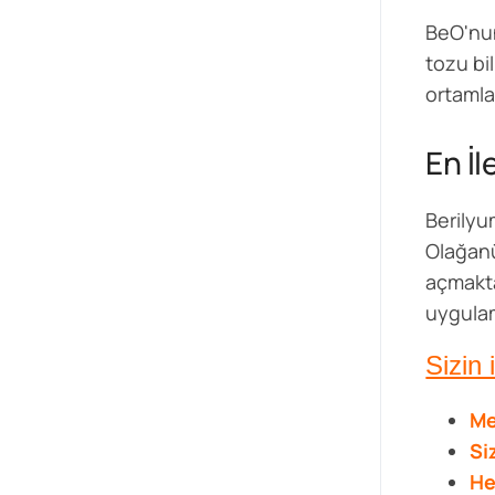
BeO'nun
tozu bi
ortamlar
En İl
Berilyu
Olağanü
açmakta
uygulam
Sizin 
Me
Si
He