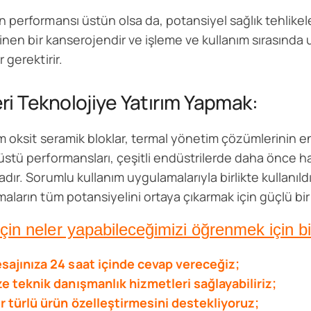
 performansı üstün olsa da, potansiyel sağlık tehlikel
linen bir kanserojendir ve işleme ve kullanım sırasında 
 gerektirir.
eri Teknolojiye Yatırım Yapmak:
m oksit seramik bloklar, termal yönetim çözümlerinin en 
stü performansları, çeşitli endüstrilerde daha önce hay
dır. Sorumlu kullanım uygulamalarıyla birlikte kullanıldı
aların tüm potansiyelini ortaya çıkarmak için güçlü bir
için neler yapabileceğimizi öğrenmek için bi
sajınıza 24 saat içinde cevap vereceğiz;
ze teknik danışmanlık hizmetleri sağlayabiliriz;
r türlü ürün özelleştirmesini destekliyoruz;