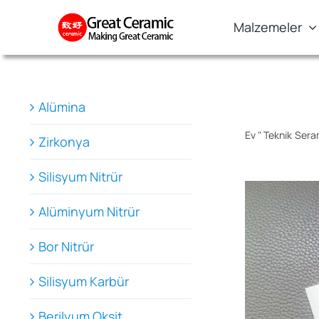
Skip
Malzemeler
to
content
Alümina
Ev
"
Teknik Sera
Zirkonya
Silisyum Nitrür
Alüminyum Nitrür
Bor Nitrür
Silisyum Karbür
Berilyum Oksit