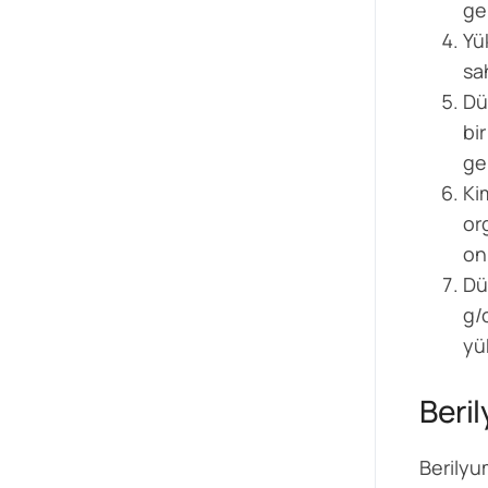
ge
Yü
sa
Dü
bi
ge
Ki
or
on
Dü
g/
yü
Beri
Berilyu