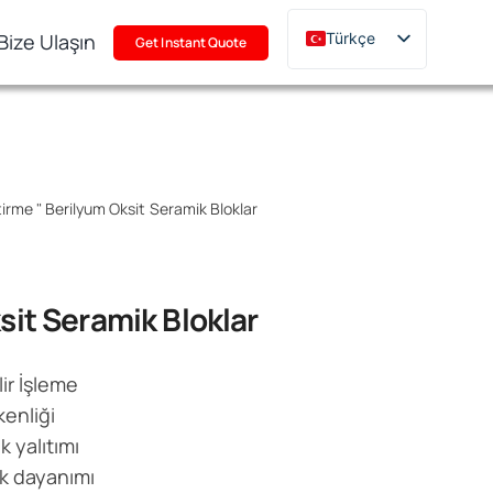
Bize Ulaşın
Türkçe
Get Instant Quote
English
Deutsch
Français
Русский
tirme
"
Berilyum Oksit Seramik Bloklar
한국어
日本語
Polski
sit Seramik Bloklar
Italiano
Português
lir İşleme
kenliği
k yalıtımı
ık dayanımı