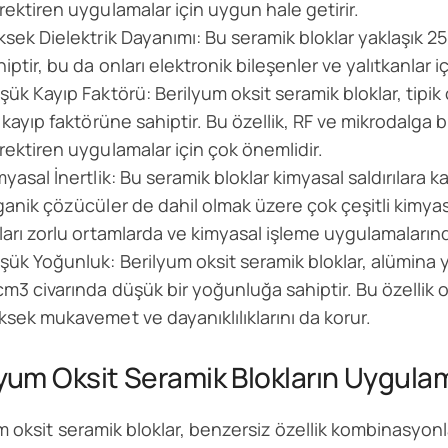
rektiren uygulamalar için uygun hale getirir.
ksek Dielektrik Dayanımı: Bu seramik bloklar yaklaşık 2
hiptir, bu da onları elektronik bileşenler ve yalıtkanlar 
şük Kayıp Faktörü: Berilyum oksit seramik bloklar, tipi
r kayıp faktörüne sahiptir. Bu özellik, RF ve mikrodalga 
rektiren uygulamalar için çok önemlidir.
myasal İnertlik: Bu seramik bloklar kimyasal saldırılara ka
ganik çözücüler de dahil olmak üzere çok çeşitli kimyas
ları zorlu ortamlarda ve kimyasal işleme uygulamalarında
şük Yoğunluk: Berilyum oksit seramik bloklar, alümina
cm3 civarında düşük bir yoğunluğa sahiptir. Bu özellik on
ksek mukavemet ve dayanıklılıklarını da korur.
lyum Oksit Seramik Blokların Uygulam
m oksit seramik bloklar, benzersiz özellik kombinasyonla