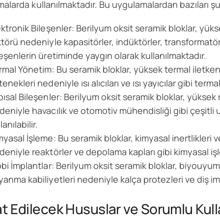
alarda kullanılmaktadır. Bu uygulamalardan bazıları şu
ektronik Bileşenler: Berilyum oksit seramik bloklar, yük
ktörü nedeniyle kapasitörler, indüktörler, transformatör
leşenlerin üretiminde yaygın olarak kullanılmaktadır.
rmal Yönetim: Bu seramik bloklar, yüksek termal iletkenlik
enekleri nedeniyle ısı alıcıları ve ısı yayıcılar gibi term
pısal Bileşenler: Berilyum oksit seramik bloklar, yüksek
deniyle havacılık ve otomotiv mühendisliği gibi çeşitli
lanılabilir.
myasal İşleme: Bu seramik bloklar, kimyasal inertlikleri 
deniyle reaktörler ve depolama kapları gibi kimyasal iş
bbi İmplantlar: Berilyum oksit seramik bloklar, biyouyu
yanma kabiliyetleri nedeniyle kalça protezleri ve diş impla
at Edilecek Hususlar ve Sorumlu Kul