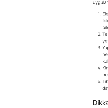
uygulam
El
fa
bi
Te
yet
Ya
ne
kul
Ki
ne
Tı
da
Dikk