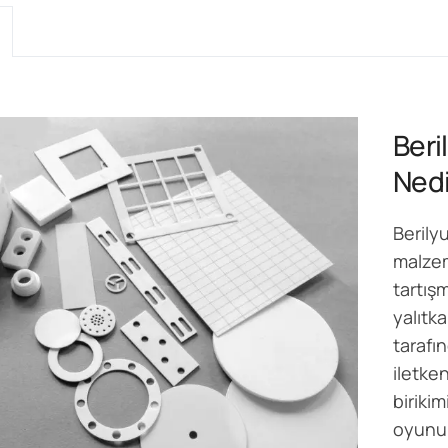
Beri
Nedi
Berily
malzem
tartışm
yalıtk
tarafı
iletken
biriki
oyunun