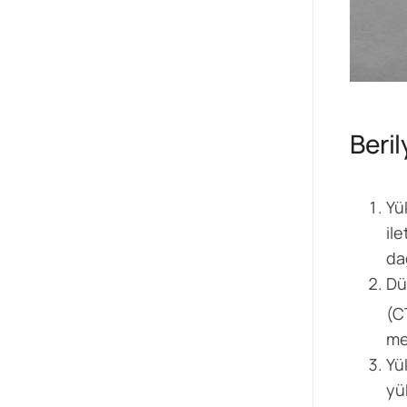
Beril
Yü
ile
da
Dü
(C
me
Yü
yü