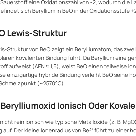
 Sauerstoff eine Oxidationszahl von -2, wodurch die L
efindet sich Beryllium in BeO in der Oxidationsstufe +2
O Lewis-Struktur
is-Struktur von BeO zeigt ein Berylliumatom, das zwei
olaren kovalenten Bindung führt. Da Beryllium eine ger
off aufweist (ΔEN ≈ 1,5), weist BeO einen teilweise i
ese einzigartige hybride Bindung verleiht BeO seine 
Schmelzpunkt (~2570°C).
t Berylliumoxid Ionisch Oder Koval
 nicht rein ionisch wie typische Metalloxide (z. B. Mg
 auf. Der kleine Ionenradius von Be²⁺ führt zu einer