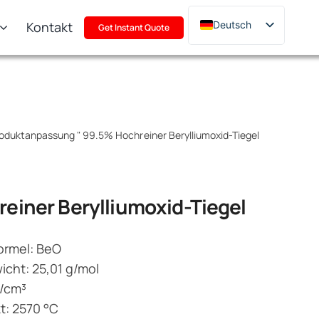
Kontakt
Deutsch
Get Instant Quote
English
Français
Русский
한국어
Produktanpassung
"
99.5% Hochreiner Berylliumoxid-Tiegel
日本語
Türkçe
Polski
einer Berylliumoxid-Tiegel
Italiano
Português
ormel: BeO
cht: 25,01 g/mol
g/cm³
: 2570 °C