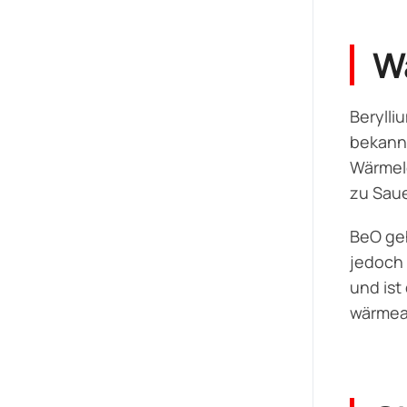
Wa
Berylli
bekannt
Wärmele
zu Saue
BeO geh
jedoch 
und ist
wärmea