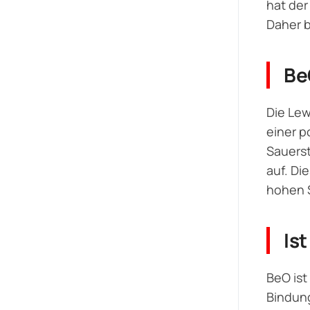
hat der
Daher b
Be
Die Lew
einer p
Sauerst
auf. Di
hohen 
Is
BeO ist
Bindung