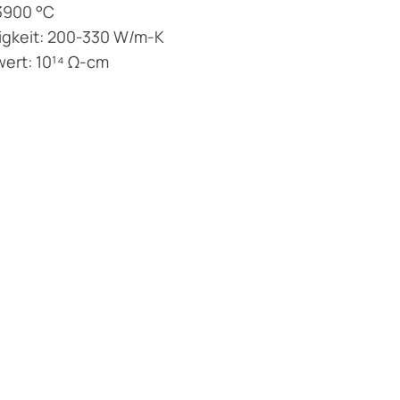
3900 °C
igkeit: 200-330 W/m-K
ert: 10¹⁴ Ω-cm