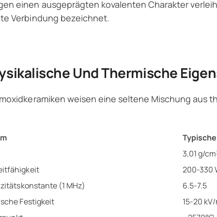
en einen ausgeprägten kovalenten Charakter verleiht
nte Verbindung bezeichnet.
ysikalische Und Thermische Eige
umoxidkeramiken weisen eine seltene Mischung aus t
um
Typische
3,01 g/cm
itfähigkeit
200-330
izitätskonstante (1 MHz)
6.5-7.5
ische Festigkeit
15-20 kV