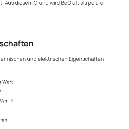
. Aus diesem Grund wird BeO oft als polare
nschaften
hermischen und elektrischen Eigenschaften
r Wert
³
 W/m-K
/mm