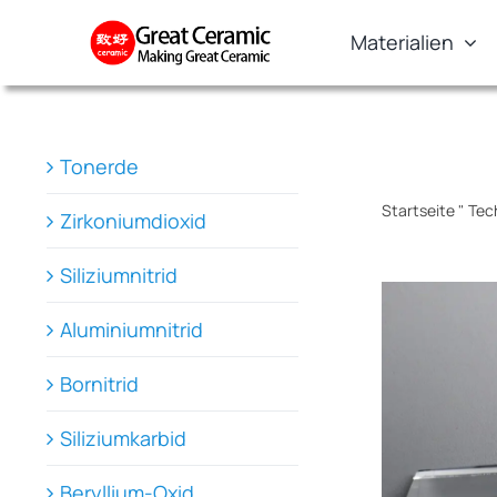
Skip
Materialien
to
content
Tonerde
Startseite
"
Tec
Zirkoniumdioxid
Siliziumnitrid
Aluminiumnitrid
Bornitrid
Siliziumkarbid
Beryllium-Oxid