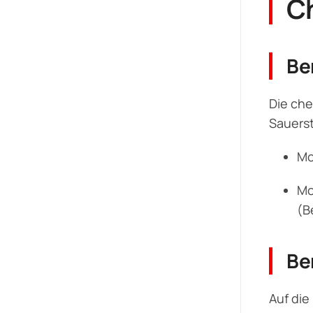
Ch
Be
Die che
Sauerst
Mo
Mo
(B
Be
Auf die