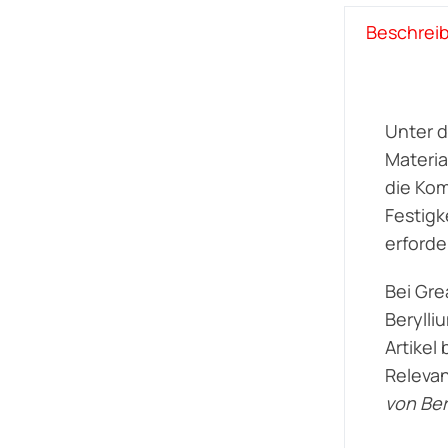
Beschrei
Unter d
Materia
die Kom
Festigk
erforde
Bei Gre
Berylli
Artikel
Relevan
von Ber