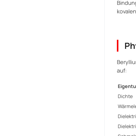
Bindung
kovale
Ph
Berylli
auf:
Eigent
Dichte
Wärmele
Dielektr
Dielektr