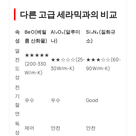
다른 고급 세라믹과의 비교
속
BeO(베릴
Al₂O₃(알루미
Si₃N₄(질화규
성
륨 산화물)
나)
소)
열
★★★★★
전
★★☆☆☆(25-
★★★☆☆(60-
(200-330
도
30W/m-K)
90W/m-K)
W/m-K)
성
전
기
우수
우수
Good
절
연
독
제어
안전
안전
성