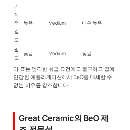
기
계
적
높음
Medium
매우 높음
강
도
밀
낮음
Medium
낮음
도
이 표는 엄격한 취급 요건에도 불구하고 열에
민감한 애플리케이션에서 BeO를 대체할 수
없는 이유를 강조합니다.
Great Ceramic의 BeO 제
조 전문성