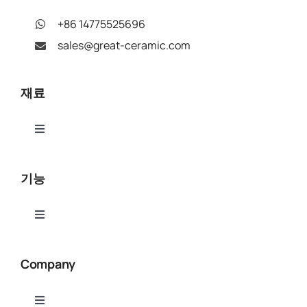
+86 14775525696
sales@great-ceramic.com
재료
Toggle
Navigation
알루미나(Al₂O₃)
기능
질화 알루미늄(AlN)
Toggle
Navigation
세라믹 CNC 가공
질화붕소(BN)
Company
세라믹 연마 및 연마
베릴륨 산화물(BeO)
Toggle