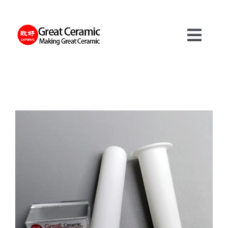
Skip
to
content
Toggl
Navig
재료
제품
서비스
정보