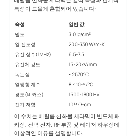
특성이 드물게 혼합되어 있습니다:
속성
일반 값
밀도
3.01g/cm³
열 전도성
200-330 W/m-K
유전 상수(1MHz)
6.5-7.5
유전체 강도
15-20kV/mm
녹는점
~2570°C
열팽창 계수
8 × 10-⁶ /°C
경도(비커스)
1500-1800 HV
전기 저항
10¹⁴ Ω-cm
이 수치는 베릴륨 산화물 세라믹이 반도체 패
키징, 전력 전자, RF 부품 및 레이저 하우징에
이상적인 이유를 설명합니다.