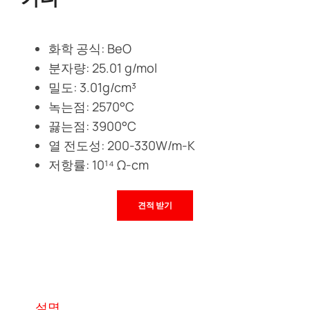
화학 공식: BeO
분자량: 25.01 g/mol
밀도: 3.01g/cm³
녹는점: 2570°C
끓는점: 3900°C
열 전도성: 200-330W/m-K
저항률: 10¹⁴ Ω-cm
견적 받기
설명